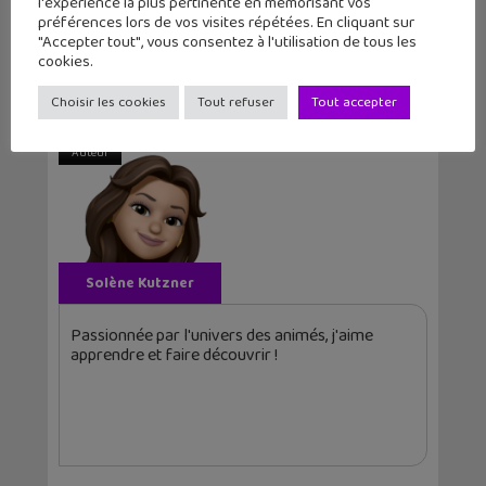
l'expérience la plus pertinente en mémorisant vos
Article précédent
Article suivant
préférences lors de vos visites répétées. En cliquant sur
"Accepter tout", vous consentez à l'utilisation de tous les
NBA All-World
Sortie manga : les
cookies.
dévoile sa date de
deux premiers t...
l...
Choisir les cookies
Tout refuser
Tout accepter
Auteur
Solène Kutzner
Passionnée par l'univers des animés, j'aime
apprendre et faire découvrir !