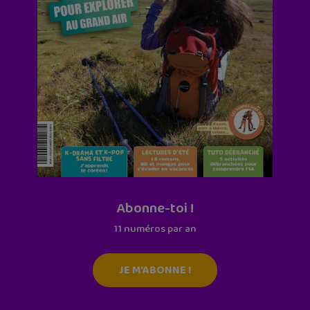
Abonne-toi !
11 numéros par an
JE M'ABONNE !