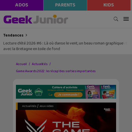
modal-check
ADOS
PARENTS
KIDS
Tendances
Lecture d’été 2026 #6 : Là où danse le vent, un beau roman graphique
avec la Bretagne en toile de fond
Accueil
Actualités
Game Awards 2022 : le récap’ des sorties importantes
/
Actualités
Jeux video