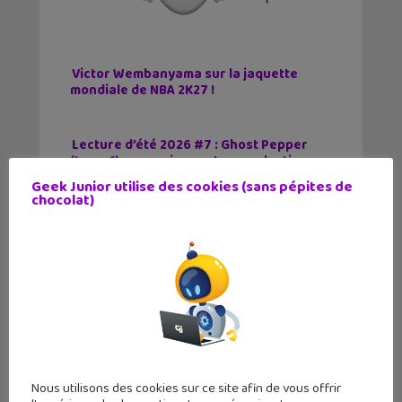
Victor Wembanyama sur la jaquette
mondiale de NBA 2K27 !
Lecture d’été 2026 #7 : Ghost Pepper
(tome 1), un comics post-apocalyptique
par un auteur français
Geek Junior utilise des cookies (sans pépites de
chocolat)
Les sorties geek de l’été à Paris : One
✕
Piece au musée Grévin, Zoo Art Show,
Passion Japon…
Tags
Game Awards
Nous utilisons des cookies sur ce site afin de vous offrir