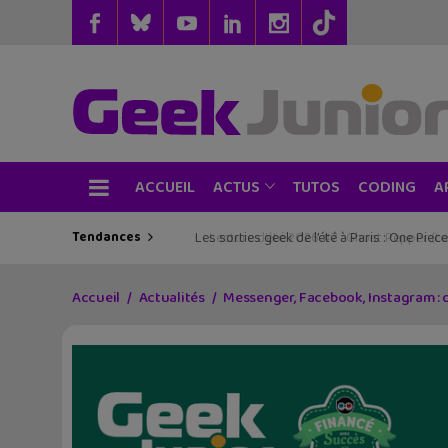
ACCUEIL
TUTOS
CODING
ACTUS
A
Tendances
Les sorties geek de l’été à Paris : One Pie
Accueil
Actualités
Messenger, Facebook, Instagram : 