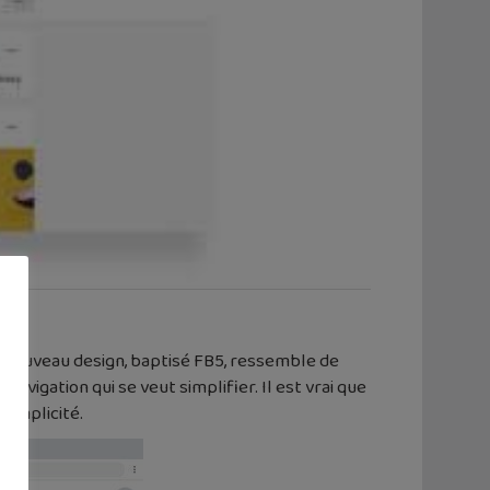
Ce nouveau design, baptisé FB5, ressemble de
vigation qui se veut simplifier. Il est vrai que
simplicité.