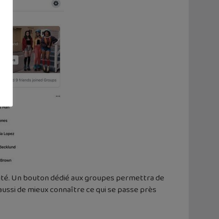
lité. Un bouton dédié aux groupes permettra de
ussi de mieux connaître ce qui se passe près
.