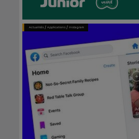
/
/
Actualités
Applications
Instagram