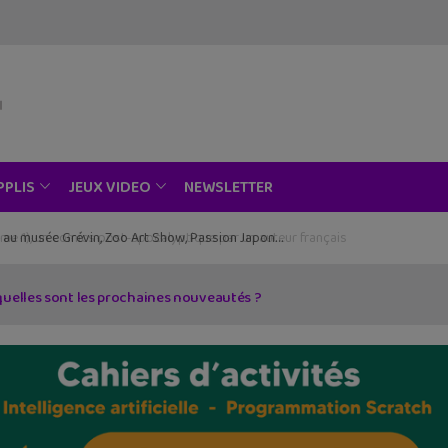
NEWSLETTER
PPLIS
JEUX VIDEO
ce au musée Grévin, Zoo Art Show, Passion Japon…
quelles sont les prochaines nouveautés ?