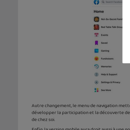
Autre changement, le menu de navigation mettr
développer la participation et la découverte 
de chez soi.
Enfin, la version mobile aura droit aussi à une n