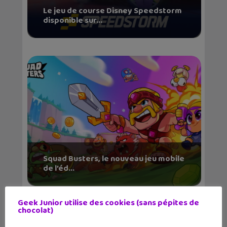
Le jeu de course Disney Speedstorm
disponible sur...
Squad Busters, le nouveau jeu mobile
de l’éd...
Geek Junior utilise des cookies (sans pépites de
chocolat)