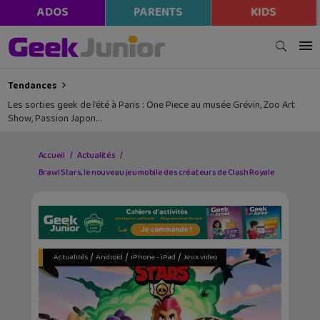
ADOS
PARENTS
KIDS
Tendances
Les sorties geek de l’été à Paris : One Piece au musée Grévin, Zoo Art
Show, Passion Japon…
Accueil
Actualités
Brawl Stars, le nouveau jeu mobile des créateurs de Clash Royale
/
/
/
Actualités
Android
iPhone - iPad
Jeux video