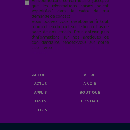
En soumettant ce formulaire, j’accepte
que les informations saisies soient
exploitées* dans le cadre de ma
demande de contact.
Vous pouvez vous désabonner à tout
moment en cliquant sur le lien en bas de
page de nos emails. Pour obtenir plus
d'informations sur nos pratiques de
confidentialité, rendez-vous sur notre
site web
geekjunior.fr/informations-
cookies/
ACCUEIL
À LIRE
ACTUS
À VOIR
APPLIS
BOUTIQUE
TESTS
CONTACT
TUTOS