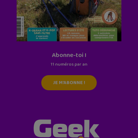
Abonne-toi !
11 numéros par an
JE M'ABONNE !