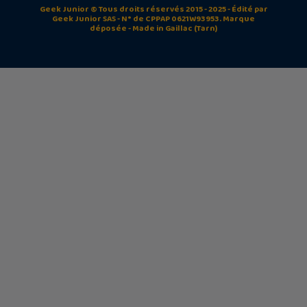
Geek Junior © Tous droits réservés 2015 - 2025 - Édité par
Geek Junior SAS - N° de CPPAP 0621W93953. Marque
déposée - Made in Gaillac (Tarn)