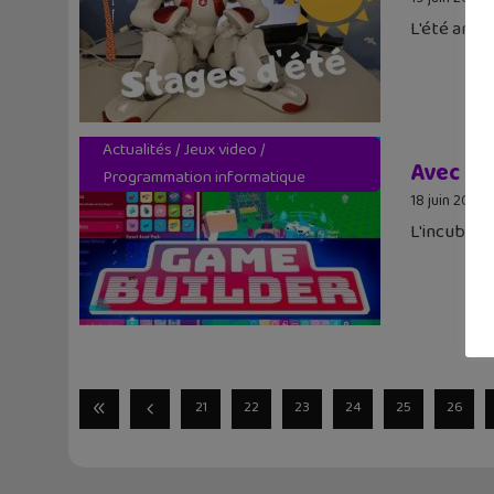
L'été arri
Actualités
/
Jeux video
/
Avec Gam
Programmation informatique
18 juin 2019
L'incubate
21
22
23
24
25
26