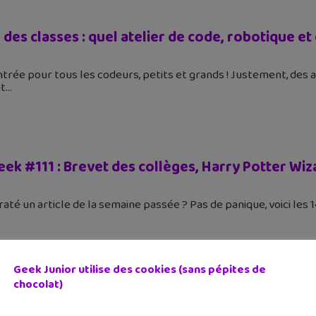
des classes : quel atelier de code, robotique et
9
entrée pour tous les codeurs, petits et grands ! Justement, des
nt
Geek #111 : Brevet des collèges, Harry Potter W
raté un article de la semaine passée ? Pas de panique, voici les 
Geek Junior utilise des cookies (sans pépites de
chocolat)
 d’été : quels stages de code, robotique et éle