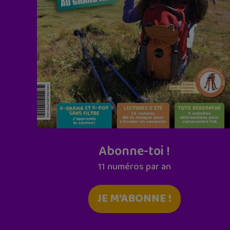
Abonne-toi !
11 numéros par an
JE M'ABONNE !