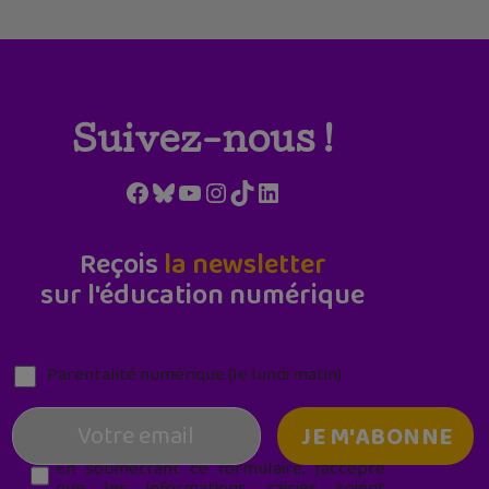
Suivez-nous !
Facebook
Bluesky
YouTube
Instagram
TikTok
LinkedIn
Reçois
la newsletter
sur l'éducation numérique
Parentalité numérique (le lundi matin)
En soumettant ce formulaire, j’accepte
que les informations saisies soient