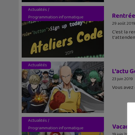
Actualités
/
Rentrée 
Programmation informatique
29 août 201
C'est la r
t'attende
Actualités
L’actu 
23 juin 2019
Vous avez 
Actualités
/
Vacances
Programmation informatique
19 juin 2019