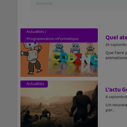
Actualités
/
Quel at
Programmation informatique
26 septembr
Que faire 
animation
Actualités
L’actu G
8 septembre
Un nouveau
par