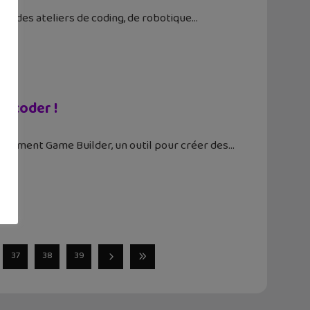
ans des ateliers de coding, de robotique
r coder !
uitement Game Builder, un outil pour créer des
37
38
39