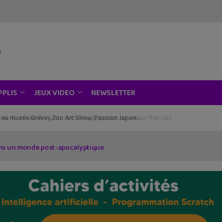
NEWSLETTER
PPLIS
JEUX VIDEO
ce au musée Grévin, Zoo Art Show, Passion Japon…
ns un monde post-apocalyptique