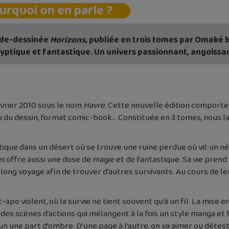
urquoi on en parle ?
de-dessinée
Horizons,
publiée en trois tomes par Omaké 
yptique et fantastique. Un univers passionnant, angoissa
évrier 2010 sous le nom
Havre
. Cette nouvelle édition comport
u du dessin, format comic-book… Constituée en 3 tomes, nous la 
ue dans un désert où se trouve une ruine perdue où vit un n
ns
offre aussi une dose de magie et de fantastique. Sa vie pren
long voyage afin de trouver d’autres survivants. Au cours de leu
po violent, où la survie ne tient souvent qu’à un fil. La mise en
s scènes d’actions qui mélangent à la fois un style manga et 
une part d’ombre. D’une page à l’autre, on va aimer ou détester