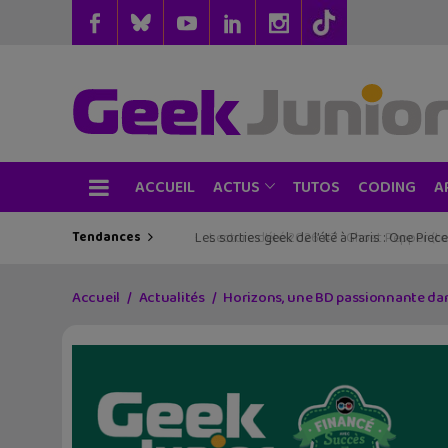
ACCUEIL
TUTOS
CODING
ACTUS
A
Tendances
Les sorties geek de l’été à Paris : One Pie
Accueil
Actualités
Horizons, une BD passionnante da