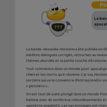
Po
La ban
apocal
La bande-dessinée
Horizons
a été publiée en f
inédites, dialogues corrigés, retouches au nivea
thèmes abordés et la petite touche d’érotisme.
Tout commence dans un monde post-apocalyptiq
chien et les morts qu’il réanime. Car oui,
Horizo
sorcière qui va le convaincre d’entreprendre un 
« pistolero »…
On est tout de suite plongé dans ce monde Post-a
haleine avec de nombreux rebondissements et de
westerns spaghetti. Les personnages ont chacun 