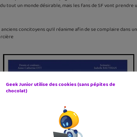
 tout un monde désirable, mais les fans de SF vont prendre un vr
 anciens concitoyens qu’il réanime afin de se complaire dans u
orcière
Geek Junior utilise des cookies (sans pépites de
chocolat)