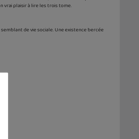
ai plaisir à lire les trois tome.
n semblant de vie sociale. Une existence bercée