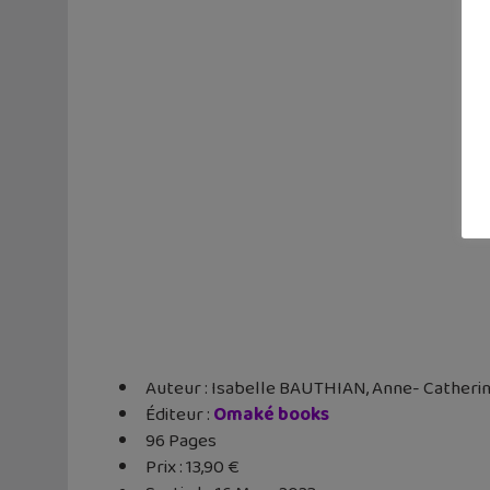
Auteur : Isabelle BAUTHIAN, Anne- Catheri
Éditeur ‏:
Omaké books
96 Pages
Prix : 13,90 €