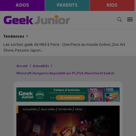
ADOS
PARENTS
KIDS
Tendances
Les sorties geek de l’été à Paris : One Piece au musée Grévin, Zoo Art
Show, Passion Japon…
Accueil
Actualités
Minecraft Dungeons disponible sur PC, PS4, Xbox One et Switch
/
/
/
Actualités
Jeux video
Nintendo
Xbox