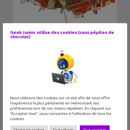
Geek Junior utilise des cookies (sans pépites de
chocolat)
Le cocon, une BD qui retrace la vie de
l’art...
Nous utilisons des cookies sur ce site afin de vous offrir
l'expérience la plus pertinente en mémorisant vos
préférences lors de vos visites répétées. En cliquant sur
"Accepter tout", vous consentez à l'utilisation de tous les
cookies.
Sortie BD : La Langue des vipères,
Choisir les cookies
Tout refuser
Tout accepter