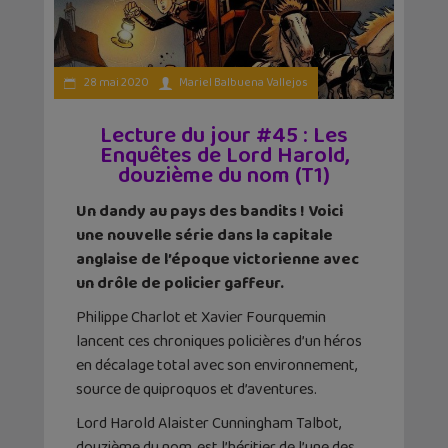
28 mai 2020
Mariel Balbuena Vallejos
Lecture du jour #45 : Les
Enquêtes de Lord Harold,
douzième du nom (T1)
Un dandy au pays des bandits ! Voici
une nouvelle série dans la capitale
anglaise de l’époque victorienne avec
un drôle de policier gaffeur.
Philippe Charlot et Xavier Fourquemin
lancent ces chroniques policières d’un héros
en décalage total avec son environnement,
source de quiproquos et d’aventures.
Lord Harold Alaister Cunningham Talbot,
douzième du nom, est l’héritier de l’une des