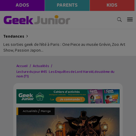
ADOS
PARENTS
KIDS
Tendances
Les sorties geek de l’été à Paris : One Piece au musée Grévin, Zoo Art
Show, Passion Japon…
Accueil
Actualités
Lecture du jour #45 : Les Enquêtes de Lord Harold, douzième du
nom (T1)
/
Actualités
Manga