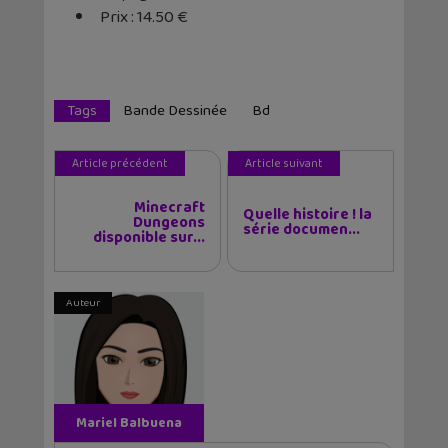
Prix : 14.50 €
Tags
Bande Dessinée
Bd
Article précédent
Article suivant
Minecraft
Quelle histoire ! la
Dungeons
série documen...
disponible sur...
Auteur
Mariel Balbuena