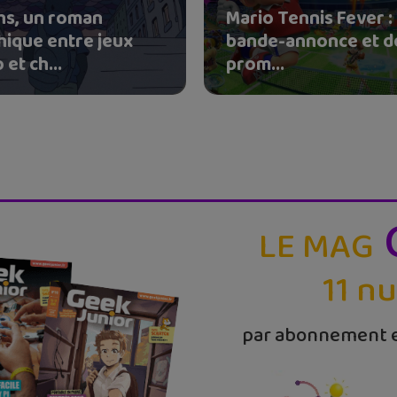
chs, un roman
Mario Tennis Fever :
hique entre jeux
bande-annonce et d
 et ch...
prom...
LE MAG
11 n
par abonnement e