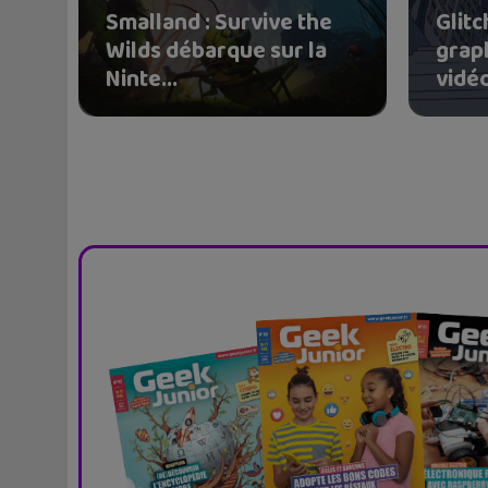
Smalland : Survive the
Glit
Wilds débarque sur la
grap
Ninte...
vidéo