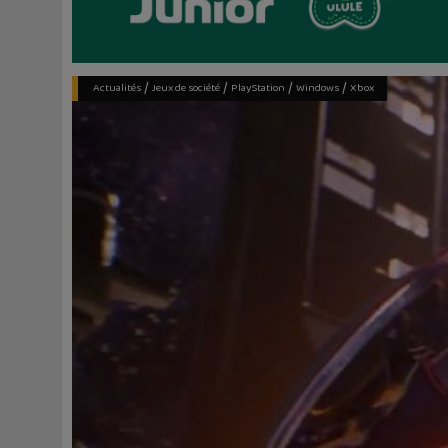
/
/
/
/
Actualités
Jeux de société
PlayStation
Windows
Xbox