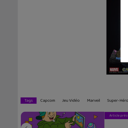
Tags
Capcom
Jeu Vidéo
Marveil
Super-Hér
Article pré