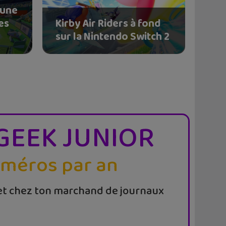
 une
es
Kirby Air Riders à fond
sur la Nintendo Switch 2
GEEK JUNIOR
uméros par an
t chez ton marchand de journaux