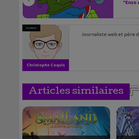
"Enzo 
Auteur
Journaliste web et père de
Christophe Coquis
Articles similaires