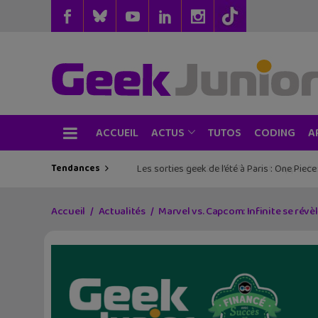
ACCUEIL
TUTOS
CODING
ACTUS
A
Tendances
Les sorties geek de l’été à Paris : One Pie
Accueil
Actualités
Marvel vs. Capcom: Infinite se révèl