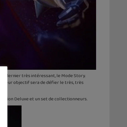
n dernier très intéressant, le Mode Story.
 Leur objectif sera de défier le très, très
s.
édition Deluxe et un set de collectionneurs.