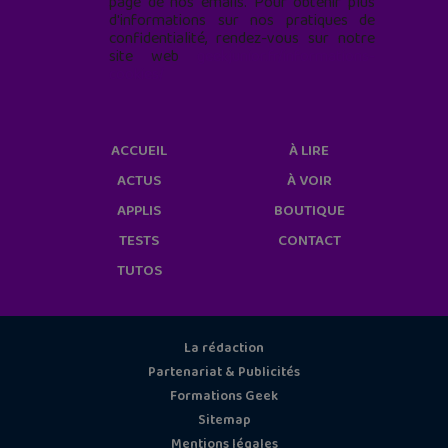
page de nos emails. Pour obtenir plus
d'informations sur nos pratiques de
confidentialité, rendez-vous sur notre
site web
geekjunior.fr/informations-
cookies/
ACCUEIL
À LIRE
ACTUS
À VOIR
APPLIS
BOUTIQUE
TESTS
CONTACT
TUTOS
La rédaction
Partenariat & Publicités
Formations Geek
Sitemap
Mentions légales