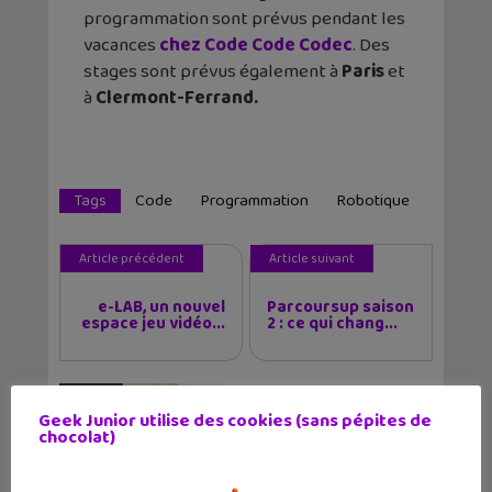
programmation sont prévus pendant les
vacances
chez Code Code Codec
. Des
stages sont prévus également à
Paris
et
à
Clermont-Ferrand.
Tags
Code
Programmation
Robotique
Article précédent
Article suivant
e-LAB, un nouvel
Parcoursup saison
espace jeu vidéo...
2 : ce qui chang...
Auteur
Geek Junior utilise des cookies (sans pépites de
chocolat)