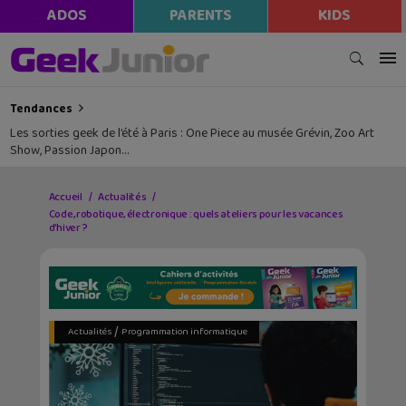
ADOS
PARENTS
KIDS
Tendances
Les sorties geek de l’été à Paris : One Piece au musée Grévin, Zoo Art
Show, Passion Japon…
Accueil
Actualités
Code, robotique, électronique : quels ateliers pour les vacances
d’hiver ?
/
Actualités
Programmation informatique