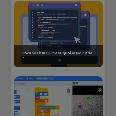
Vocageek #25 : c’est quoi le No Code
?