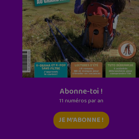
Abonne-toi !
11 numéros par an
JE M'ABONNE !