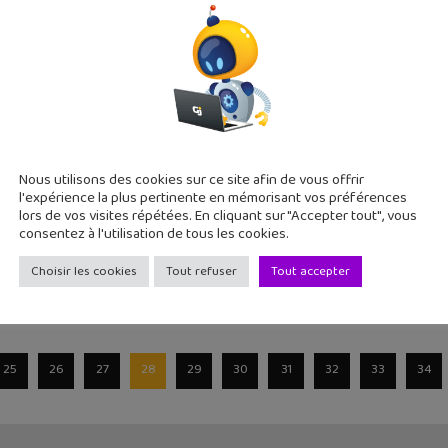
 début du confinement, de nombreuses ressources numériques 
rès utiles.
geek #138 : Pokémon Home, FamiNum, Le garçon 
Nous utilisons des cookies sur ce site afin de vous offrir
020
l'expérience la plus pertinente en mémorisant vos préférences
iste des articles publiés cette semaine. Comme nous vous l'avion
lors de vos visites répétées. En cliquant sur "Accepter tout", vous
consentez à l'utilisation de tous les cookies.
Choisir les cookies
Tout refuser
Tout accepter
25
26
27
28
29
30
31
32
33
34