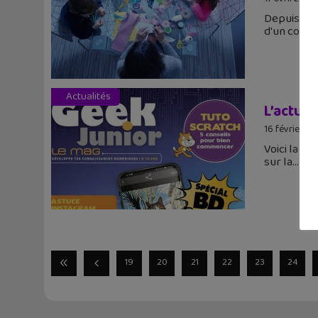
Depuis le
d'un coup t
Actualités
L’actu 
16 février 2
Voici la l
sur la
19
20
21
22
23
24