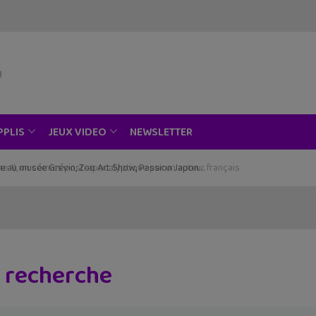
NEWSLETTER
PPLIS
JEUX VIDEO
ce au musée Grévin, Zoo Art Show, Passion Japon…
e recherche