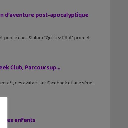
oman d’aventure post-apocalyptique
et publié chez Slalom. "Quittez l'îlot" promet
 Geek Club, Parcoursup…
necraft, des avatars sur Facebook et une série
r les enfants