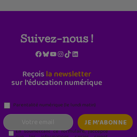
Suivez-nous !
Facebook
Bluesky
YouTube
Instagram
TikTok
LinkedIn
Reçois
la newsletter
sur l'éducation numérique
Parentalité numérique (le lundi matin)
En soumettant ce formulaire, j’accepte
que les informations saisies soient