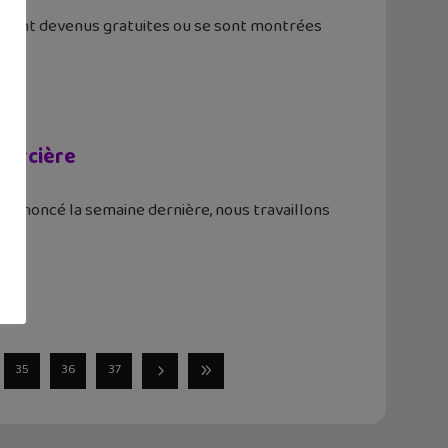
sont devenus gratuites ou se sont montrées
sorcière
s annoncé la semaine dernière, nous travaillons
35
36
37