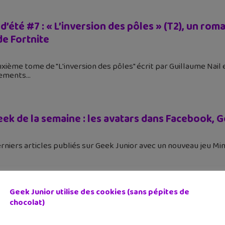
d’été #7 : « L’inversion des pôles » (T2), un r
de Fortnite
euxième tome de "L'inversion des pôles" écrit par Guillaume Nail 
sements
geek de la semaine : les avatars dans Facebook,
derniers articles publiés sur Geek Junior avec un nouveau jeu Mi
Geek Junior utilise des cookies (sans pépites de
chocolat)
cial confinement : 50 ressources numériques pou