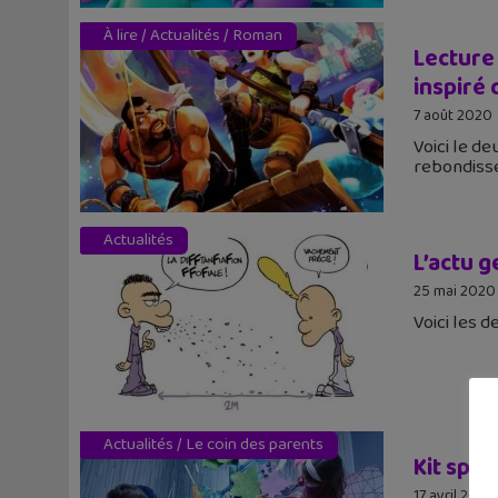
À lire
/
Actualités
/
Roman
Lecture 
inspiré 
7 août 2020
Voici le d
rebondis
Actualités
L’actu 
25 mai 2020
Voici les 
Actualités
/
Le coin des parents
Kit spé
17 avril 2020