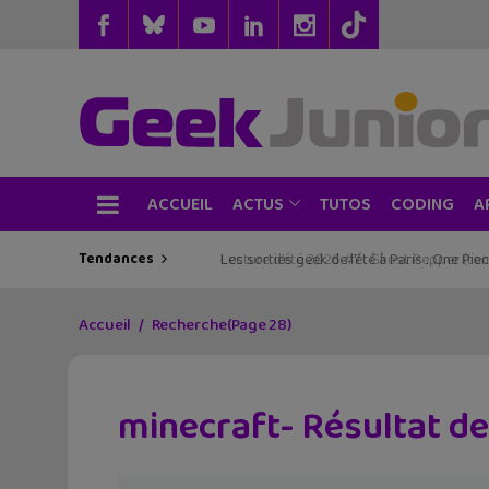
ACCUEIL
TUTOS
CODING
ACTUS
A
Tendances
Les sorties geek de l’été à Paris : One Pie
Accueil
Recherche
(Page 28)
minecraft- Résultat d