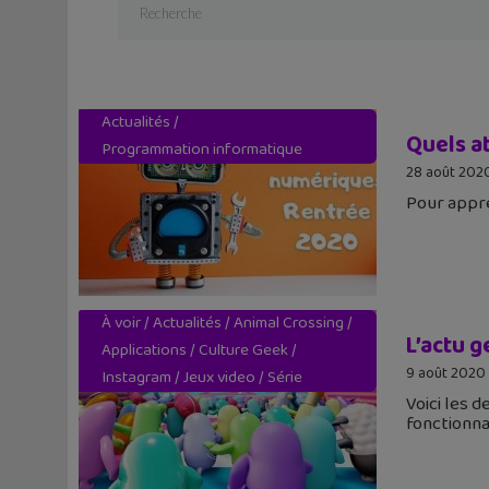
Actualités
/
Quels at
Programmation informatique
28 août 202
Pour appre
À voir
/
Actualités
/
Animal Crossing
/
L’actu g
Applications
/
Culture Geek
/
9 août 2020
Instagram
/
Jeux video
/
Série
Voici les 
fonctionna