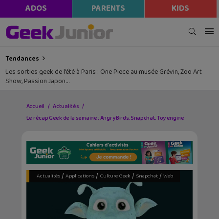
ADOS
PARENTS
KIDS
Tendances
Les sorties geek de l’été à Paris : One Piece au musée Grévin, Zoo Art
Show, Passion Japon…
Accueil
Actualités
Le récap Geek de la semaine : Angry Birds, Snapchat, Toy engine
/
/
/
/
Actualités
Applications
Culture Geek
Snapchat
Web