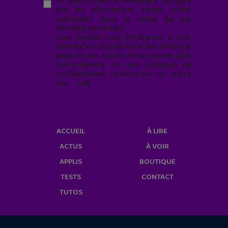
En soumettant ce formulaire, j’accepte
que les informations saisies soient
exploitées* dans le cadre de ma
demande de contact.
Vous pouvez vous désabonner à tout
moment en cliquant sur le lien en bas de
page de nos emails. Pour obtenir plus
d'informations sur nos pratiques de
confidentialité, rendez-vous sur notre
site web
geekjunior.fr/informations-
cookies/
ACCUEIL
À LIRE
ACTUS
À VOIR
APPLIS
BOUTIQUE
TESTS
CONTACT
TUTOS