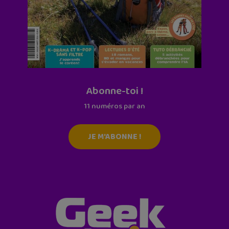
Abonne-toi !
11 numéros par an
JE M'ABONNE !