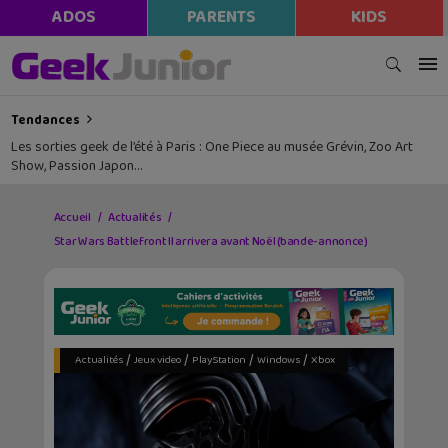
ADOS
PARENTS
KIDS
Tendances
Les sorties geek de l’été à Paris : One Piece au musée Grévin, Zoo Art
Show, Passion Japon…
Accueil
Actualités
Star Wars Battlefront II arrivera avant Noël (bande-annonce)
/
/
/
/
Actualités
Jeux video
PlayStation
Windows
Xbox