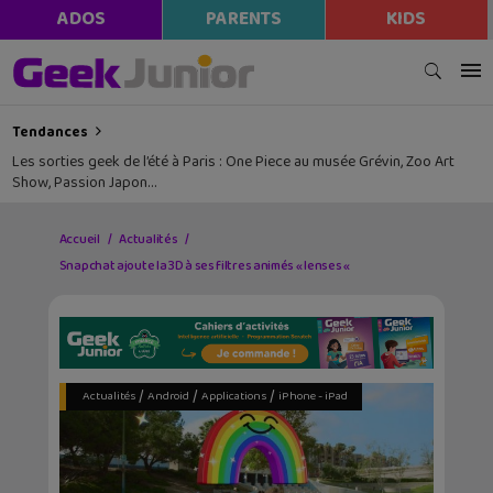
ADOS
PARENTS
KIDS
Tendances
Les sorties geek de l’été à Paris : One Piece au musée Grévin, Zoo Art
Show, Passion Japon…
Accueil
Actualités
Snapchat ajoute la 3D à ses filtres animés « lenses «
/
/
/
Actualités
Android
Applications
iPhone - iPad