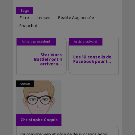
Tags
Filtre
Lenses
Réalité Augmentée
Snapchat
Article précédent
Article suivant
Star Wars
Les 10 conseils de
Battlefront II
Facebook pour l...
arrivera...
Auteur
Christophe Coquis
Journaliste web et père de deux grands ados,