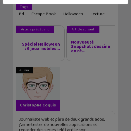
Tags
Bd
Escape Book
Halloween
Lecture
Article précédent
Article suivant
Nouveauté
Spécial Halloween
Snapchat : dessine
: 6 jeux mobiles...
en ré...
Auteur
Christophe Coquis
Journaliste web et père de deux grands ados,
j'aime tester de nouvelles applications et
regarder des séries télé tard le soir.