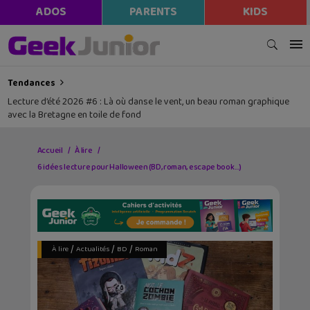
modal-check
ADOS
PARENTS
KIDS
Tendances
Lecture d’été 2026 #6 : Là où danse le vent, un beau roman graphique
avec la Bretagne en toile de fond
Accueil
À lire
6 idées lecture pour Halloween (BD, roman, escape book…)
/
/
/
À lire
Actualités
BD
Roman