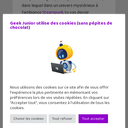
dans lequel dans un univers mystérieux à
l’ambiance
Steampunk
, tu vas devoir
résoudre 5 enquêtes à l’aide d’une application
Geek Junior utilise des cookies (sans pépites de
mobile.
chocolat)
Editeur : Glénat Jeunesse
✕
Pages : 144
Auteur : Japhet Asher
Prix : 19,90 €
Nous utilisons des cookies sur ce site afin de vous offrir
l'expérience la plus pertinente en mémorisant vos
préférences lors de vos visites répétées. En cliquant sur
"Accepter tout", vous consentez à l'utilisation de tous les
cookies.
Choisir les cookies
Tout refuser
Tout accepter