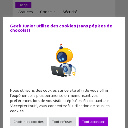
Tags
Astuces
Conseils
Sécurité
SMS Surtaxés
Téléphone Mobile
Geek Junior utilise des cookies (sans pépites de
chocolat)
Article précédent
Article suivant
✕
Où se trouve le
Un iPad ou iPhone
Père Noël ?
en cadeau ? Voic...
Google...
Auteur
Nous utilisons des cookies sur ce site afin de vous offrir
l'expérience la plus pertinente en mémorisant vos
préférences lors de vos visites répétées. En cliquant sur
"Accepter tout", vous consentez à l'utilisation de tous les
Christophe Coquis
cookies.
Choisir les cookies
Tout refuser
Tout accepter
Journaliste web et père de deux grands ados,
j'aime tester de nouvelles applications et