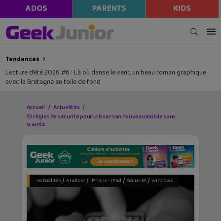
modal-check
ADOS
PARENTS
KIDS
Tendances
Lecture d’été 2026 #6 : Là où danse le vent, un beau roman graphique
avec la Bretagne en toile de fond
Accueil
Actualités
10 règles de sécurité pour utiliser son nouveau mobile sans
crainte
/
/
/
/
Actualités
Android
iPhone - iPad
Sécurité
Windows