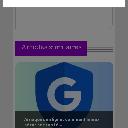
regarder des séries télé tard le soir.
Articles similaires
Arnaques en ligne : comment mieux
sécuriser ton té...