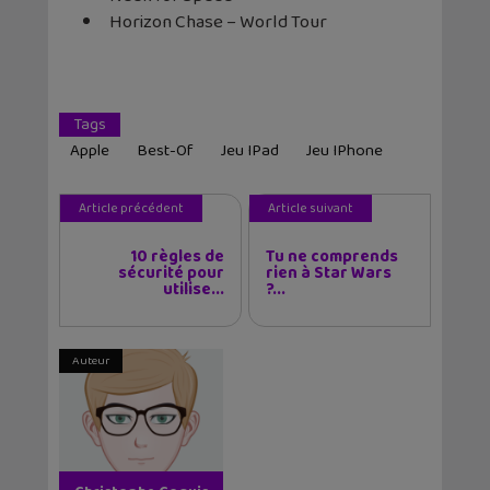
Horizon Chase – World Tour
Tags
Apple
Best-Of
Jeu IPad
Jeu IPhone
Article précédent
Article suivant
10 règles de
Tu ne comprends
sécurité pour
rien à Star Wars
utilise...
?...
Auteur