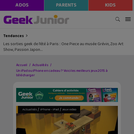
ADOS
PARENTS
KIDS
Tendances
Les sorties geek de l’été à Paris : One Piece au musée Grévin, Zoo Art
Show, Passion Japon…
Accueil
Actualités
Un iPad ou iPhone en cadeau ? Voici les meilleurs jeux 2015 à
télécharger
/
/
Actualités
iPhone - iPad
Jeux video