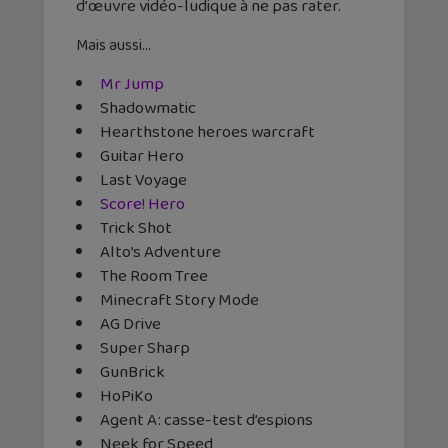
d’œuvre vidéo-ludique à ne pas rater.
Mais aussi…
Mr Jump
Shadowmatic
Hearthstone heroes warcraft
Guitar Hero
Last Voyage
Score! Hero
Trick Shot
Alto’s Adventure
The Room Tree
Minecraft Story Mode
AG Drive
Super Sharp
GunBrick
HoPiKo
Agent A: casse-test d’espions
Neek for Speed