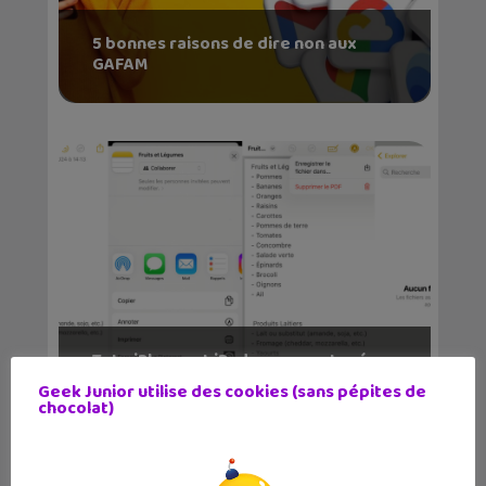
5 bonnes raisons de dire non aux
GAFAM
Tuto iPhone et iPad : comment créer
un PDF à parti...
Geek Junior utilise des cookies (sans pépites de
chocolat)