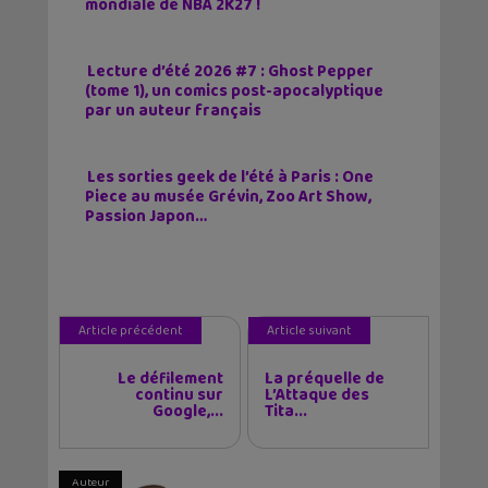
mondiale de NBA 2K27 !
Lecture d’été 2026 #7 : Ghost Pepper
(tome 1), un comics post-apocalyptique
par un auteur français
Les sorties geek de l’été à Paris : One
Piece au musée Grévin, Zoo Art Show,
Passion Japon…
Article précédent
Article suivant
Le défilement
La préquelle de
continu sur
L’Attaque des
Google,...
Tita...
Auteur