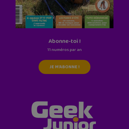
Abonne-toi !
11 numéros par an
JE M'ABONNE !