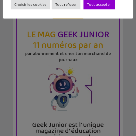
Choisir les cookies
Tout refuser
Tout accepter
LE MAG
GEEK JUNIOR
11 numéros par an
par abonnement et chez ton marchand de
journaux
Geek Junior est l’ unique
magazine d’ éducation