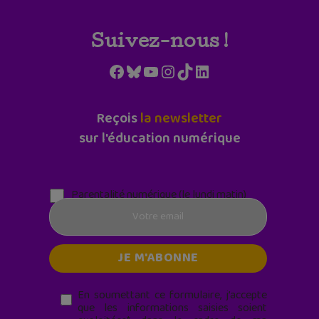
Suivez-nous !
Facebook
Bluesky
YouTube
Instagram
TikTok
LinkedIn
Reçois
la newsletter
sur l'éducation numérique
Parentalité numérique (le lundi matin)
En soumettant ce formulaire, j’accepte
que les informations saisies soient