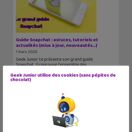
Guide Snapchat : astuces, tutoriels et
actualités (mise à jour, nouveautés…)
1 mars 2020
Geek Junior te présente son grand guide
Snapchat. Il regroupe l'ensemble des
ressources publiés sur Geek Junior : astuces,
Geek Junior utilise des cookies (sans pépites de
dernières
chocolat)
2
3
4
5
6
7
8
9
10
11
12
13