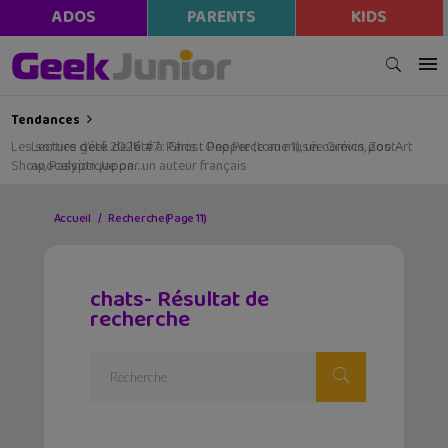
ADOS
PARENTS
KIDS
Tendances
Les sorties geek de l’été à Paris : One Piece au musée Grévin, Zoo Art
Show, Passion Japon…
Accueil
Recherche
(Page 11)
chats- Résultat de
recherche