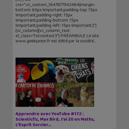
css=".vc_custom_1647877942464{margin-
bottom: 60px !important;padding-top: 15px
!important;padding-right: 15px
!important;padding-bottom: 15px
!important;padding-left: 15px !important;}"]
[vc_column][vc_column_text
el_class="txtcontact3"] PRÉAMBULE Le site
www.geekjunior.fr est édité par la société
Apprendre avec YouTube #172 :
Scienticfiz, Max Bird, J’ai 20 en Maths,
L’Esprit Sorcier…