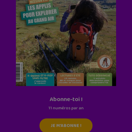
Abonne-toi !
11 numéros par an
JE M'ABONNE !