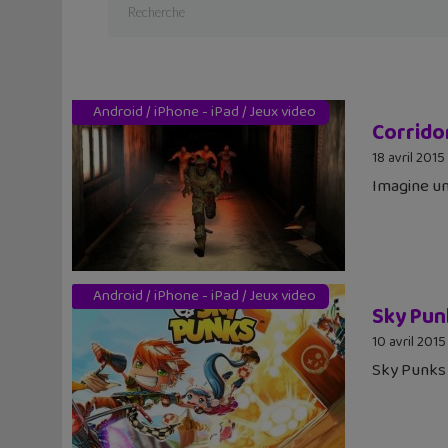
Android
/
iPhone - iPad
/
Jeux video
Corrido
18 avril 2015
Imagine un
Android
/
iPhone - iPad
/
Jeux video
Sky Pun
10 avril 2015
Sky Punks 