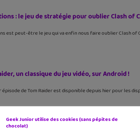
ons : le jeu de stratégie pour oublier Clash of 
s est peut-être le jeu qui va enfin nous faire oublier Clash of 
der, un classique du jeu vidéo, sur Android !
 épisode de Tom Raider est disponible depuis hier pour les disp
Geek Junior utilise des cookies (sans pépites de
chocolat)
irds Stella Pop débarque sur Android et iPad/iPh
5