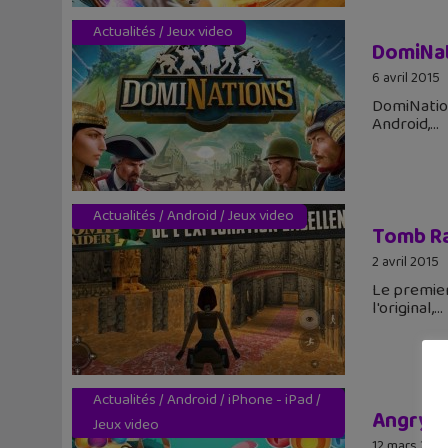
Actualités
/
Jeux video
DomiNati
6 avril 2015
DomiNation
Android,
Actualités
/
Android
/
Jeux video
Tomb Rai
2 avril 2015
Le premier
l'original,
Actualités
/
Android
/
iPhone - iPad
/
Angry B
Jeux video
12 mars 201