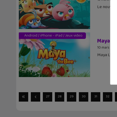
Le nouveau 
Android
/
iPhone - iPad
/
Jeux video
Maya l’a
10 mars 201
Maya L'Abe
27
28
29
30
31
32