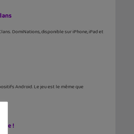
Clans
Clans. DomiNations, disponible sur iPhone, iPad et
ositifs Android. Le jeu est le même que
one !