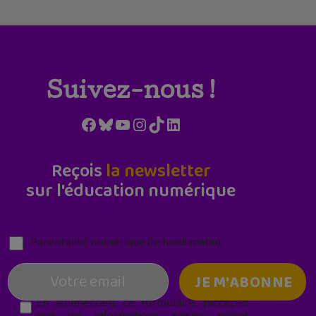
Suivez-nous !
Facebook
Bluesky
YouTube
Instagram
TikTok
LinkedIn
Reçois
la newsletter
sur l'éducation numérique
Parentalité numérique (le lundi matin)
En soumettant ce formulaire, j’accepte
que les informations saisies soient