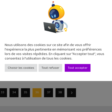
jeu Rovio vient d'arriver ! Angry Birds Stella Pop est un jeu de 
beille défi de vol : collecte des fleurs avec Maya 
Nous utilisons des cookies sur ce site afin de vous offrir
5
l'expérience la plus pertinente en mémorisant vos préférences
ille : Défi de vol est un nouveau jeu mobile à la Temple Run po
lors de vos visites répétées. En cliquant sur "Accepter tout", vous
consentez à l'utilisation de tous les cookies.
Choisir les cookies
Tout refuser
Tout accepter
33
34
35
36
37
38