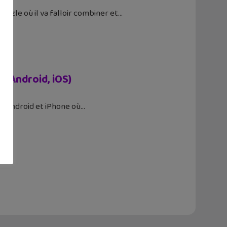
puzzle où il va falloir combiner et
! (Android, iOS)
ur Android et iPhone où