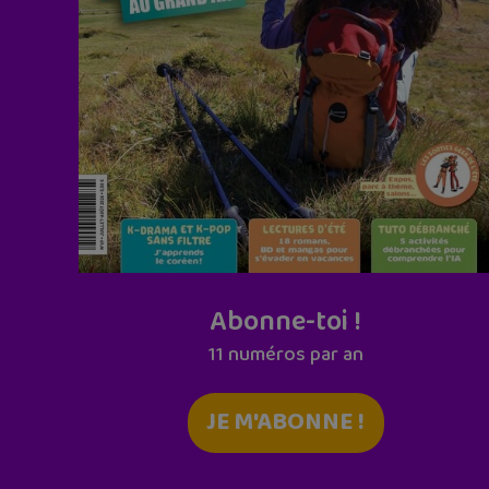
Abonne-toi !
11 numéros par an
JE M'ABONNE !