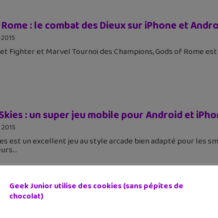
 Rome : le combat des Dieux sur iPhone et Andro
 2015
et Fighter et Marvel Tournoi des Champions, Gods of Rome es
Skies : un super jeu mobile pour Android et iPh
 2015
es est un excellent jeu au style arcade bien adapté pour les s
eurs
Geek Junior utilise des cookies (sans pépites de
chocolat)
’application qui pourrait te faire oublier Snapcha
 2015