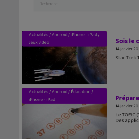
Actualités
/
Android
/
iPhone - iPad
/
Sois le 
Jeux video
14 janvier 20
Star Trek 
Actualités
/
Android
/
Éducation
/
Prépare
iPhone - iPad
14 janvier 20
Le TOEIC (
Des applic