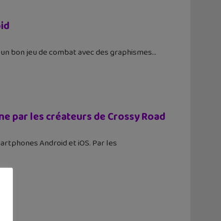
id
t un bon jeu de combat avec des graphismes
one par les créateurs de Crossy Road
martphones Android et iOS. Par les
t