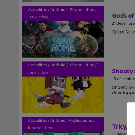
Actualités
/
Android
/
iPhone - iPad
/
Gods of
Jeux video
21 décembre
Entre Stre
Actualités
/
Android
/
iPhone - iPad
/
Shooty 
Jeux video
15 décembre
Shooty Ski
développ
Actualités
/
Android
/
Applications
/
Tricy, l
iPhone - iPad
13 décembre