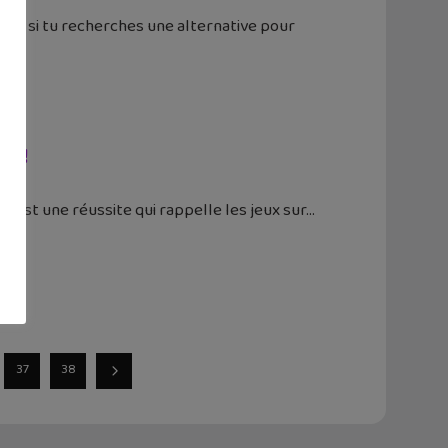
mais si tu recherches une alternative pour
d !
'est une réussite qui rappelle les jeux sur
37
38