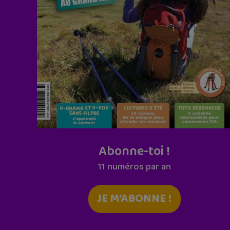
Abonne-toi !
11 numéros par an
JE M'ABONNE !