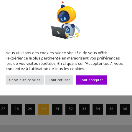
 subi des perturbations durant quelques jours. Rien de grave, 
de
Adventures débarque sur iPhone, iPad et Androi
Nous utilisons des cookies sur ce site afin de vous offrir
2015
l'expérience la plus pertinente en mémorisant vos préférences
ive sur l'App Store et Google Play avec Rayman Adventures. Et c
lors de vos visites répétées. En cliquant sur "Accepter tout", vous
consentez à l'utilisation de tous les cookies.
Choisir les cookies
Tout refuser
Tout accepter
27
28
29
30
31
32
33
34
35
36