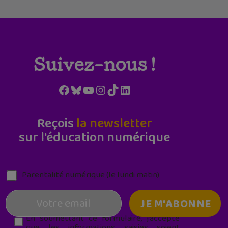
Suivez-nous !
Facebook
Bluesky
YouTube
Instagram
TikTok
LinkedIn
Reçois
la newsletter
sur l'éducation numérique
Parentalité numérique (le lundi matin)
En soumettant ce formulaire, j’accepte
que les informations saisies soient