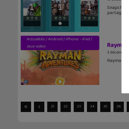
Snapchat a
partager 
Actualités
/
Android
/
iPhone - iPad
/
Rayman 
Jeux video
3 décembre 
Rayman arr
21
22
23
24
25
26