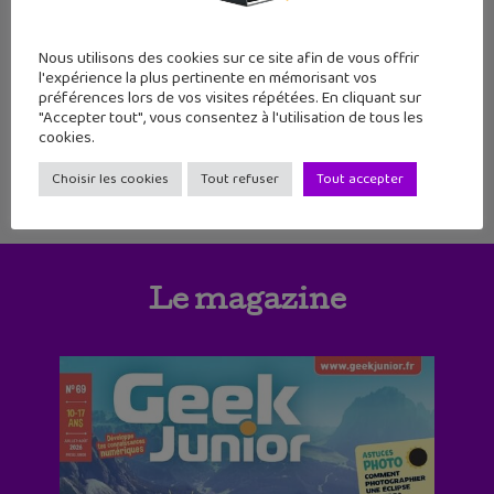
17
18
19
20
21
22
23
Nous utilisons des cookies sur ce site afin de vous offrir
24
25
26
27
28
29
30
l'expérience la plus pertinente en mémorisant vos
préférences lors de vos visites répétées. En cliquant sur
"Accepter tout", vous consentez à l'utilisation de tous les
cookies.
Choisir les cookies
Tout refuser
Tout accepter
Le magazine