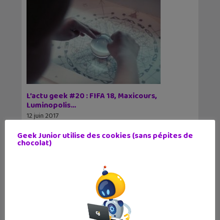
L’actu geek #20 : FIFA 18, Maxicours,
Luminopolis…
12 juin 2017
Voici les derniers articles publiés sur Geek
Geek Junior utilise des cookies (sans pépites de
Junior avec la visite d'un bar à chats, Wonder
chocolat)
Woman qui vous apprend
12
13
14
15
16