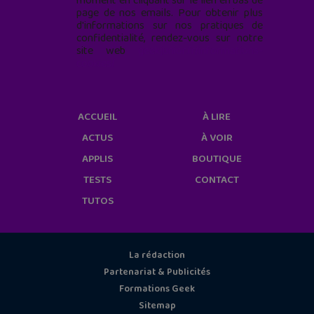
moment en cliquant sur le lien en bas de
page de nos emails. Pour obtenir plus
d'informations sur nos pratiques de
confidentialité, rendez-vous sur notre
site web
geekjunior.fr/informations-
cookies/
ACCUEIL
À LIRE
ACTUS
À VOIR
APPLIS
BOUTIQUE
TESTS
CONTACT
TUTOS
La rédaction
Partenariat & Publicités
Formations Geek
Sitemap