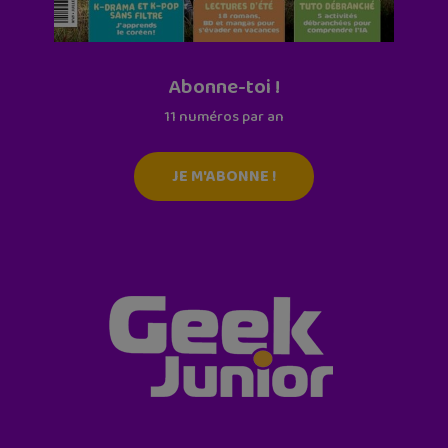
Abonne-toi !
11 numéros par an
JE M'ABONNE !