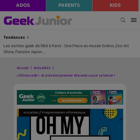
ADOS
PARENTS
KIDS
Tendances
Les sorties geek de l’été à Paris : One Piece au musée Grévin, Zoo Art
Show, Passion Japon…
Accueil
Actualités
« Oh my code ! : Je crée mon premier site web » pour se lancer !
/
Actualités
Programmation informatique