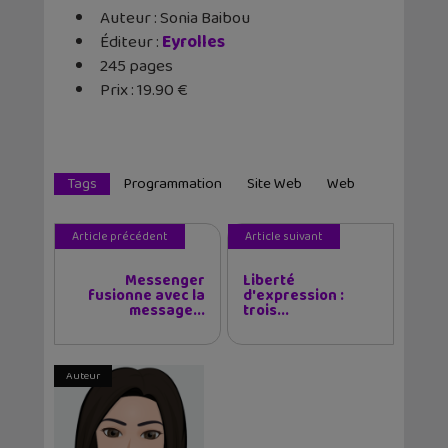
Auteur : Sonia Baibou
Éditeur :
Eyrolles
245 pages
Prix : 19.90 €
Tags
Programmation
Site Web
Web
Article précédent
Article suivant
Messenger
Liberté
fusionne avec la
d'expression :
message...
trois...
Auteur