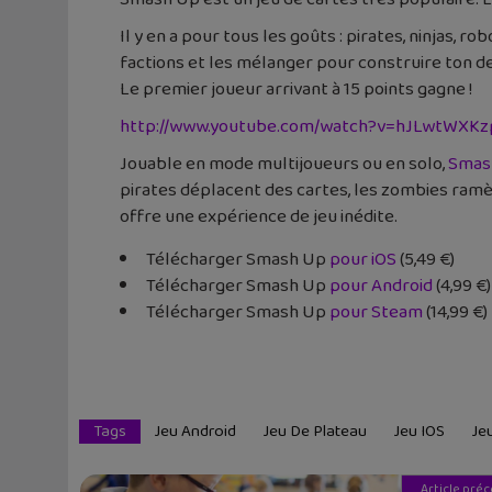
Il y en a pour tous les goûts : pirates, ninjas, 
factions et les mélanger pour construire ton de
Le premier joueur arrivant à 15 points gagne !
http://www.youtube.com/watch?v=hJLwtWXKz
Jouable en mode multijoueurs ou en solo,
Smas
pirates déplacent des cartes, les zombies ramè
offre une expérience de jeu inédite.
Télécharger Smash Up
pour iOS
(5,49 €)
Télécharger Smash Up
pour Android
(4,99 €)
Télécharger Smash Up
pour Steam
(14,99 €)
Tags
Jeu Android
Jeu De Plateau
Jeu IOS
Je
Article pré