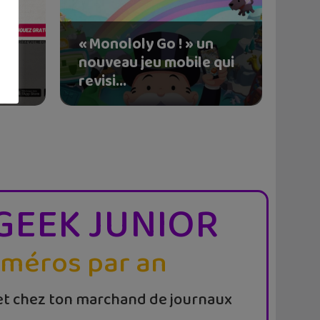
« Monololy Go ! » un
nouveau jeu mobile qui
e
revisi...
GEEK JUNIOR
uméros par an
t chez ton marchand de journaux