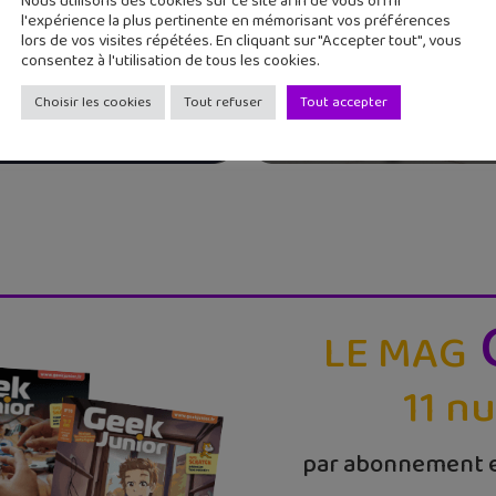
Nous utilisons des cookies sur ce site afin de vous offrir
l'expérience la plus pertinente en mémorisant vos préférences
lors de vos visites répétées. En cliquant sur "Accepter tout", vous
consentez à l'utilisation de tous les cookies.
eu de course Disney
dstorm disponible
Le jeu NBA Infinite
Choisir les cookies
Tout refuser
Tout accepter
débarque sur mobil
LE MAG
11 n
par abonnement e