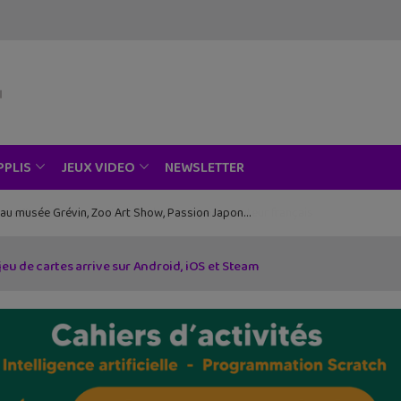
NEWSLETTER
PPLIS
JEUX VIDEO
ce au musée Grévin, Zoo Art Show, Passion Japon…
 jeu de cartes arrive sur Android, iOS et Steam