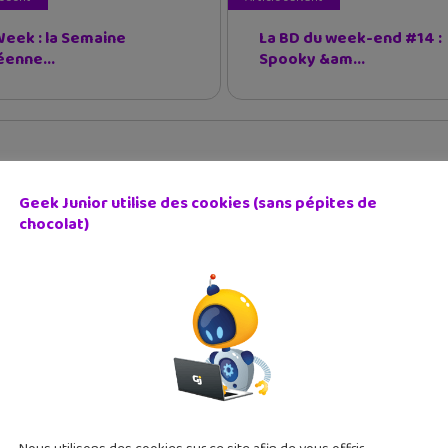
eek : la Semaine
La BD du week-end #14 :
enne...
Spooky &am...
Geek Junior utilise des cookies (sans pépites de
chocolat)