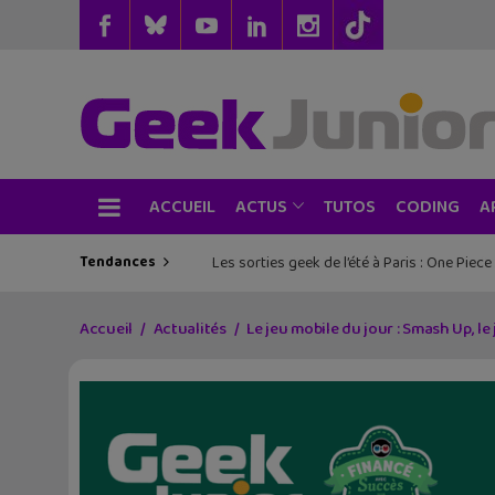
ACCUEIL
TUTOS
CODING
ACTUS
A
Tendances
Les sorties geek de l’été à Paris : One Pie
Accueil
Actualités
Le jeu mobile du jour : Smash Up, le