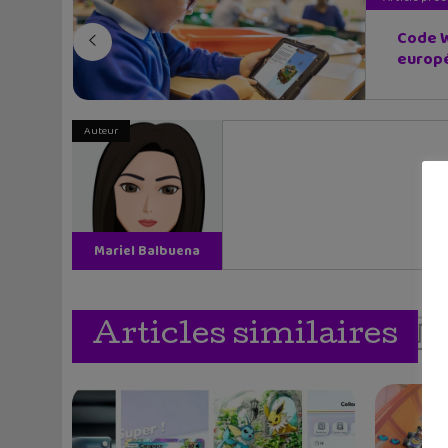
Code W
europé
Auteur
Mariel Balbuena
Vallejos
Articles similaires