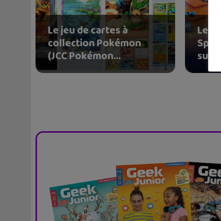
Le jeu de cartes à
Le j
collection Pokémon
Spee
(JCC Pokémon...
sur...