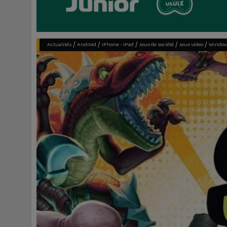
/
/
/
/
/
Actualités
Android
iPhone - iPad
Jeux de société
Jeux video
Windo