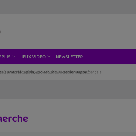
NEWSLETTER
PPLIS
JEUX VIDEO
ce au musée Grévin, Zoo Art Show, Passion Japon…
cherche