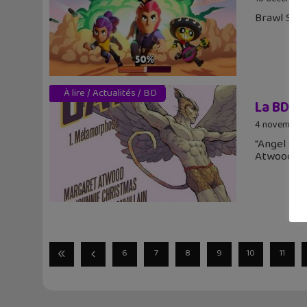
Brawl Star
À lire
/
Actualités
/
BD
La BD d
4 novembre 
"Angel Cat
Atwood. Ma
6
7
8
9
10
11