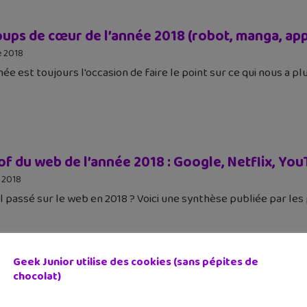
ups de cœur de l’année 2018 (robot, manga, appl
 2018
née est toujours l'occasion de faire le point sur ce qui nous a pl
of du web de l’année 2018 : Google, Netflix, You
 2018
l passé sur le web en 2018 ? Voici une synthèse publiée par les p
Geek Junior utilise des cookies (sans pépites de
chocolat)
tars, le nouveau jeu mobile des créateurs de Cl
 2018