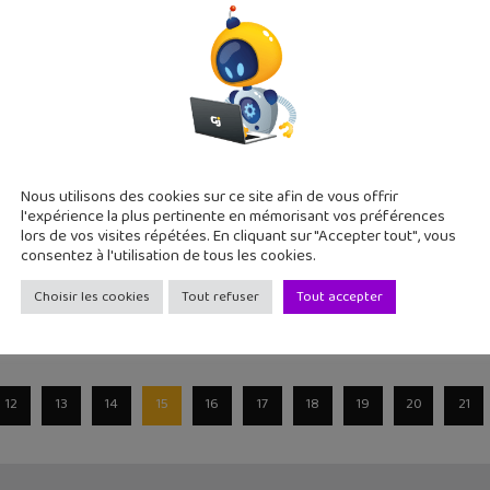
s est le nouveau jeu d'action de Supercell à qui on doit Clash
u week-end #55 : Angel Catbird (T.1), le comics
Nous utilisons des cookies sur ce site afin de vous offrir
2018
l'expérience la plus pertinente en mémorisant vos préférences
bird", c'est un hommage aux comics américains par une des g
lors de vos visites répétées. En cliquant sur "Accepter tout", vous
is c'est aussi une
consentez à l'utilisation de tous les cookies.
Choisir les cookies
Tout refuser
Tout accepter
12
13
14
15
16
17
18
19
20
21