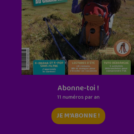
Abonne-toi !
11 numéros par an
JE M'ABONNE !