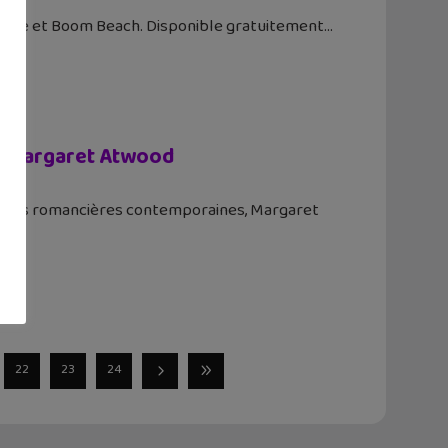
 Royale et Boom Beach. Disponible gratuitement
 de Margaret Atwood
randes romancières contemporaines, Margaret
22
23
24