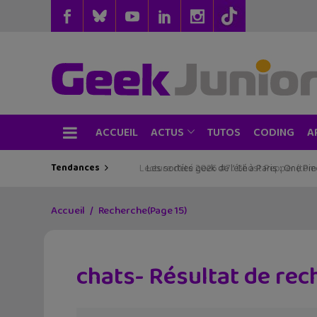
ACCUEIL
TUTOS
CODING
ACTUS
A
Tendances
Les sorties geek de l’été à Paris : One Pie
Accueil
Recherche
(Page 15)
chats- Résultat de re