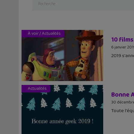
À voir
/
Actualités
10 films
6 janvier 20
2019 s'ann
Actualités
Bonne A
30 décembr
Toute l'éq