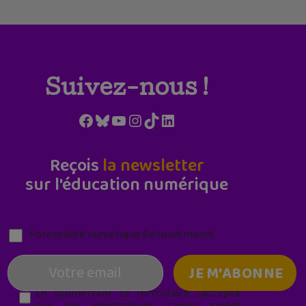
Suivez-nous !
Facebook
Bluesky
YouTube
Instagram
TikTok
LinkedIn
Reçois
la newsletter
sur l'éducation numérique
Parentalité numérique (le lundi matin)
En soumettant ce formulaire, j’accepte
que les informations saisies soient