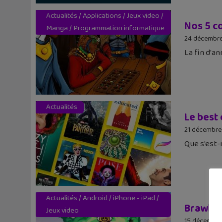
Actualités
/
Applications
/
Jeux video
/
Nos 5 co
Manga
/
Programmation informatique
24 décembre
La fin d'an
Actualités
Le best 
21 décembre
Que s'est-i
Actualités
/
Android
/
iPhone - iPad
/
Brawl S
Jeux video
15 décembre