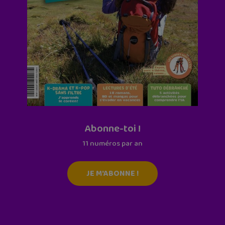
Abonne-toi !
11 numéros par an
JE M'ABONNE !