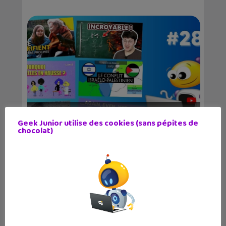
Apprendre avec YouTube #280 avec
Geek Junior utilise des cookies (sans pépites de
Lumni, C quoi l’i...
chocolat)