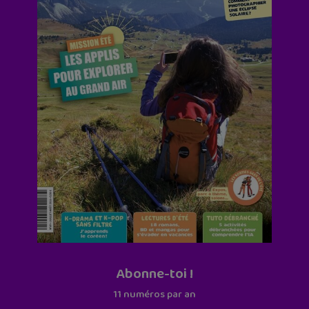
Abonne-toi !
11 numéros par an