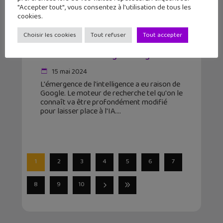
"Accepter tout", vous consentez à l'utilisation de tous les
cookies.
Choisir les cookies
Tout refuser
Tout accepter
Avec « AI Overviews », le moteur de
recherche de Google change d’ère
15 mai 2024
L'émergence de l'intelligence a eu raison de
Google. Le moteur de recherche tel qu'on le
connaît va être profondément modifié
pour laisser place à l'IA.
1
2
3
4
5
6
7
8
9
10