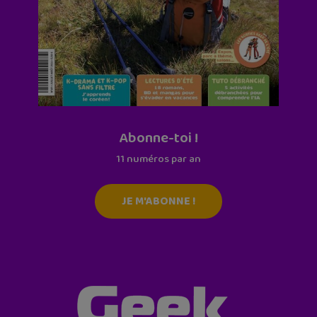
Abonne-toi !
11 numéros par an
JE M'ABONNE !