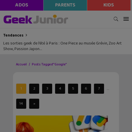
ADOS
PARENTS
KIDS
Tendances
Les sorties geek de l’été à Paris : One Piece au musée Grévin, Zoo Art
Show, Passion Japon…
Accueil
Posts Tagged "Google"
...
1
2
3
4
5
6
7
14
»