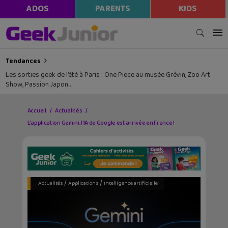
ADOS
PARENTS
KIDS
Tendances
Les sorties geek de l’été à Paris : One Piece au musée Grévin, Zoo Art
Show, Passion Japon…
Accueil
Actualités
L’application Gemini, l’IA de Google est arrivée en France !
/
/
Actualités
Applications
Intelligence artificielle