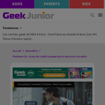
ADOS
PARENTS
KIDS
Tendances
Les sorties geek de l’été à Paris : One Piece au musée Grévin, Zoo Art
Show, Passion Japon…
Accueil
Actualités
Pokémon Go : le jeu de réalité augmentée à découvrir en vidéo
/
/
/
Actualités
Android
iPhone - iPad
Jeux video