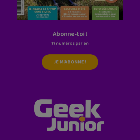
Abonne-toi !
11 numéros par an
JE M'ABONNE !