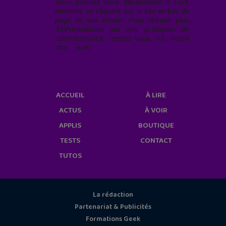
Vous pouvez vous désabonner à tout
moment en cliquant sur le lien en bas de
page de nos emails. Pour obtenir plus
d'informations sur nos pratiques de
confidentialité, rendez-vous sur notre
site web
geekjunior.fr/informations-
cookies/
ACCUEIL
À LIRE
ACTUS
À VOIR
APPLIS
BOUTIQUE
TESTS
CONTACT
TUTOS
La rédaction
Partenariat & Publicités
Formations Geek