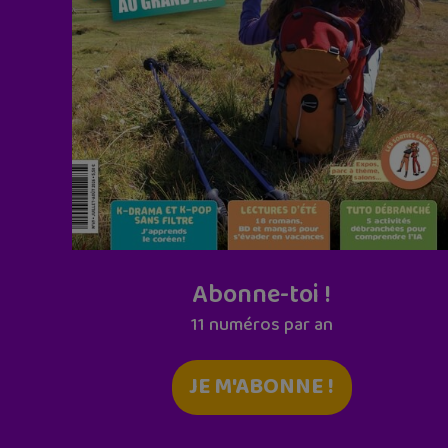
Abonne-toi !
11 numéros par an
JE M'ABONNE !