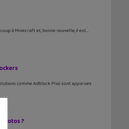
oup à Minecraft et, bonne nouvelle, il est
lockers
s solutions comme Adblock Plus sont apparues
 photos ?