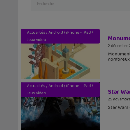
Actualités
/
Android
/
iPhone - iPad
/
Monument
Jeux video
2 décembre 
Monument V
nombreux p
Actualités
/
Android
/
iPhone - iPad
/
Star Wa
Jeux video
25 novembre
Star Wars 