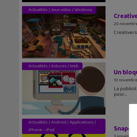
Actualités
/
Jeux video
/
Windows
Creative
20 novembr
Creativers
Actualités
/
Astuces
/
Web
Un bloqu
10 novembre
La publici
pour
Actualités
/
Android
/
Applications
/
Snapchat
iPhone - iPad
3 novembre 