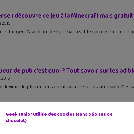
rse : découvre ce jeu à la Minecraft mais gratuit
e 2015
e est un jeu d'aventure de type bac à sable qui ressemble beauc
eur de pub c’est quoi ? Tout savoir sur les ad b
 2015
té devient de plus en plus envahissante sur les sites web. De
Geek Junior utilise des cookies (sans pépites de
chocolat)
 peut-elle vraiment faire ce qu’elle veut de tes
2015