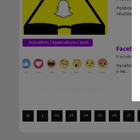
Polémique 
réutiliser
Actualités
/
Applications
/
Web
Facebook
9 octobre 2
Facebook v
» ne
22
23
24
25
26
27