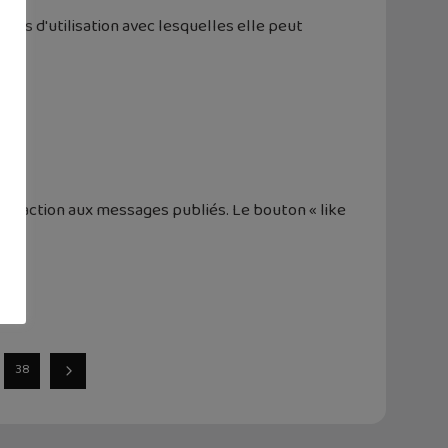
ns d'utilisation avec lesquelles elle peut
 réaction aux messages publiés. Le bouton « like
38