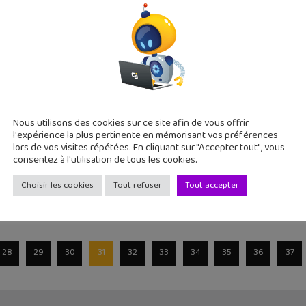
avec Snapchat qui te demande d'accepter ses nouvelles conditio
 tes photos comme elle
 : le bouton « J’aime » ne sera plus seul
Nous utilisons des cookies sur ce site afin de vous offrir
015
l'expérience la plus pertinente en mémorisant vos préférences
a commencer à tester l'utilisation d'emoji pour manifester une
lors de vos visites répétées. En cliquant sur "Accepter tout", vous
consentez à l'utilisation de tous les cookies.
Choisir les cookies
Tout refuser
Tout accepter
28
29
30
31
32
33
34
35
36
37