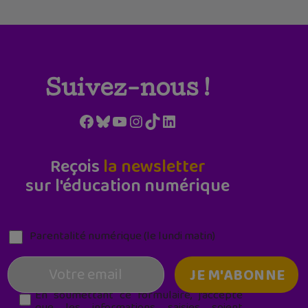
Suivez-nous !
Facebook
Bluesky
YouTube
Instagram
TikTok
LinkedIn
Reçois
la newsletter
sur l'éducation numérique
Parentalité numérique (le lundi matin)
En soumettant ce formulaire, j’accepte
que les informations saisies soient