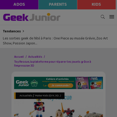
ADOS
PARENTS
KIDS
Tendances
Les sorties geek de l’été à Paris : One Piece au musée Grévin, Zoo Art
Show, Passion Japon…
Accueil
Actualités
Toy Rescue, la plateforme pour réparer tes jouets grâce à
l’impression 3D
/
Actualités
Maker Kids (DIY, 3D...)