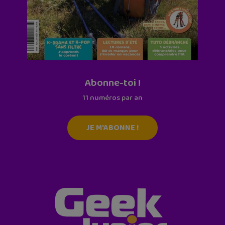
Abonne-toi !
11 numéros par an
JE M'ABONNE !