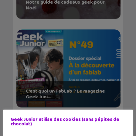
Notre guide de cadeaux geek pour
Noël
C’est quoi un FabLab ? Le magazine
Geek Juni...
Geek Junior utilise des cookies (sans pépites de
chocolat)