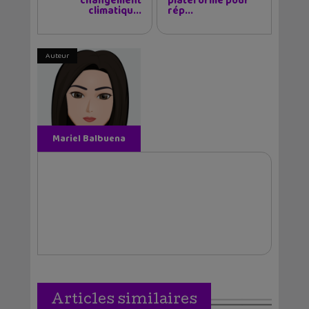
changement
plateforme pour
climatiqu...
rép...
Auteur
Mariel Balbuena
Vallejos
Articles similaires