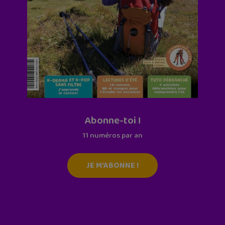
Abonne-toi !
11 numéros par an
JE M'ABONNE !