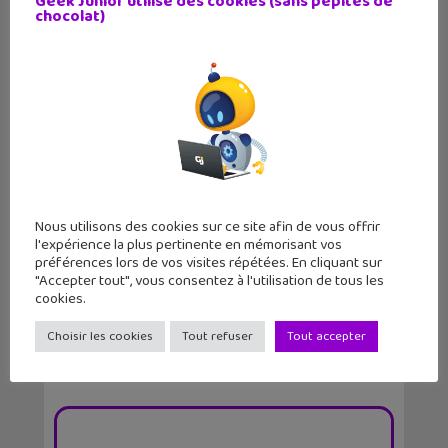
Geek Junior utilise des cookies (sans pépites de
chocolat)
Sortie BD : La rumeur du chat perché,
Nous utilisons des cookies sur ce site afin de vous offrir
une romcom a...
l'expérience la plus pertinente en mémorisant vos
préférences lors de vos visites répétées. En cliquant sur
"Accepter tout", vous consentez à l'utilisation de tous les
cookies.
Choisir les cookies
Tout refuser
Tout accepter