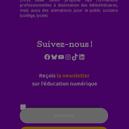
Enfin, Geek Junior propose des formations
professionnelles à destination des bibliothécaires,
mais aussi des animations pour le public scolaire
(collège, lycée).
Suivez-nous !
Facebook
Bluesky
YouTube
Instagram
TikTok
LinkedIn
Reçois
la newsletter
sur l'éducation numérique
Parentalité numérique (le lundi matin)