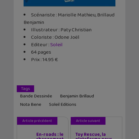
Scénariste : Mariolle Mathieu, Brillaud
Benjamin
Illustrateur : Paty Christian
Coloriste : Odone Joël
Editeur :
Soleil
64 pages
Prix : 14.95 €
Tags
Bande Dessinée
Benjamin Brillaud
Nota Bene
Soleil Editions
Article précédent
Article suivant
En-roads : le
Toy Rescue, la