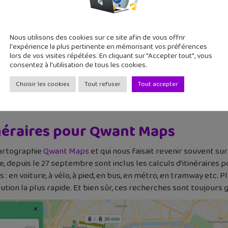
Nous utilisons des cookies sur ce site afin de vous offrir
l'expérience la plus pertinente en mémorisant vos préférences
lors de vos visites répétées. En cliquant sur "Accepter tout", vous
consentez à l'utilisation de tous les cookies.
Choisir les cookies
Tout refuser
Tout accepter
tinéraires pour Qwant Maps
cartographie
Qwant Maps
et qui nous faisait revenir souvent sur 
, depuis le 27 septembre sont inclus les calculs d’itinéraires
 : en voiture, à vélo, à pied, en bus, en métro, en tramway etc. 
tion la plus rapide. Et bien sûr, ces recherches sont toujours 