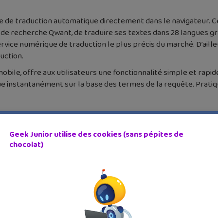
vice de traduction automatique directement dans le navigateur. 
ge de recherche Qwant, de traduire ses textes dans 28 langues g
ice numérique de traduction le plus précis du marché. D’ailleu
uction.
bile, offre aux utilisateurs une fonctionnalité simple et rapide
tue instantanément sur la base des termes de la requête. Pratiq
Geek Junior utilise des cookies (sans pépites de
chocolat)