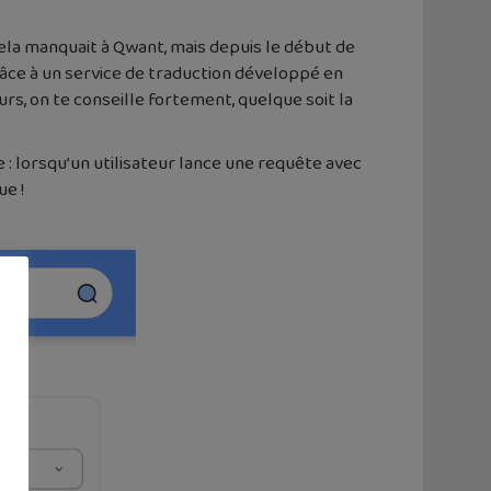
Cela manquait à Qwant, mais depuis le début de
râce à un service de traduction développé en
rs, on te conseille fortement, quelque soit la
 : lorsqu’un utilisateur lance une requête avec
ue !