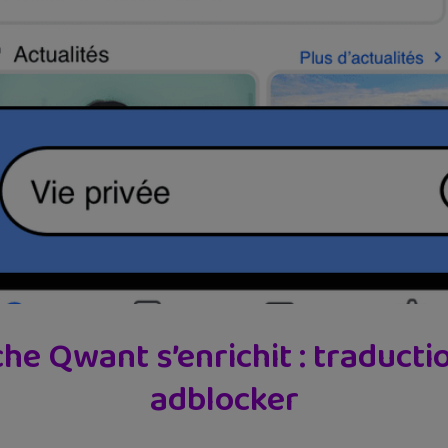
e Qwant s’enrichit : traduction,
adblocker