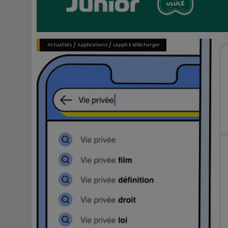
/
/
Actualités
Applications
L'appli à télécharger