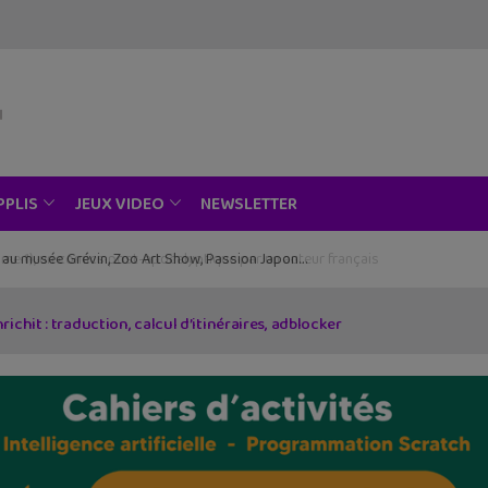
NEWSLETTER
PPLIS
JEUX VIDEO
ce au musée Grévin, Zoo Art Show, Passion Japon…
chit : traduction, calcul d’itinéraires, adblocker