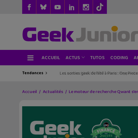
ACCUEIL
TUTOS
CODING
ACTUS
A
Tendances
Les sorties geek de l’été à Paris : One Pie
Accueil
Actualités
Le moteur de recherche Qwant s’enri