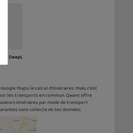
Google Maps, le calcul d’itinéraires. Mais, c’est
 pour les transports en commun. Qwant offre
Plusieurs itinéraires par mode de transport
garanties sans collecte de tes données.