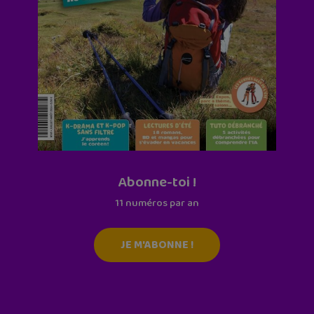
Abonne-toi !
11 numéros par an
JE M'ABONNE !