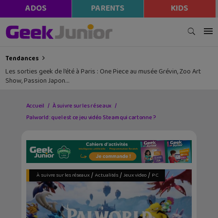
ADOS
PARENTS
KIDS
Tendances
Les sorties geek de l’été à Paris : One Piece au musée Grévin, Zoo Art
Show, Passion Japon…
Accueil
À suivre sur les réseaux
Palworld : quel est ce jeu vidéo Steam qui cartonne ?
/
/
/
À suivre sur les réseaux
Actualités
Jeux video
PC