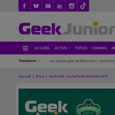
ACCUEIL
TUTOS
CODING
ACTUS
A
Tendances
Les sorties geek de l’été à Paris : One Pie
Accueil
À lire
Sortie BD : Les enfants de l’arbre (T1)