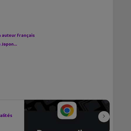
n auteur français
on Japon…
alités