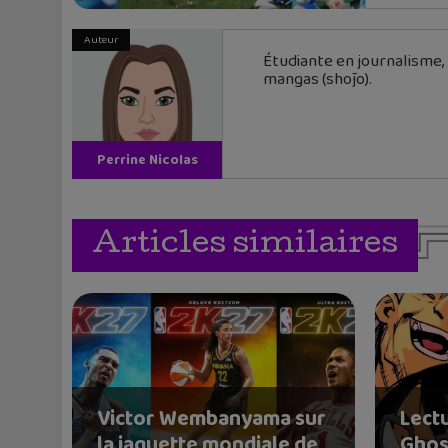
Auteur
Étudiante en journalisme,
mangas (shōjo).
Perrine Nicolas
Articles similaires
Victor Wembanyama sur
Lectu
la jaquette mondiale de
Ghos