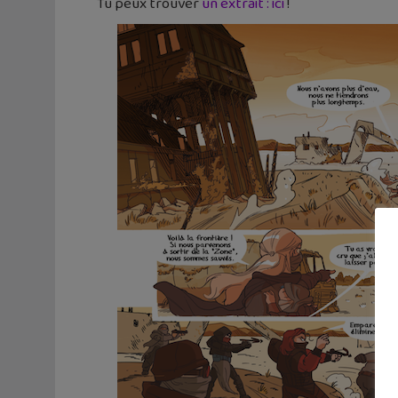
Tu peux trouver
un extrait : ici
!