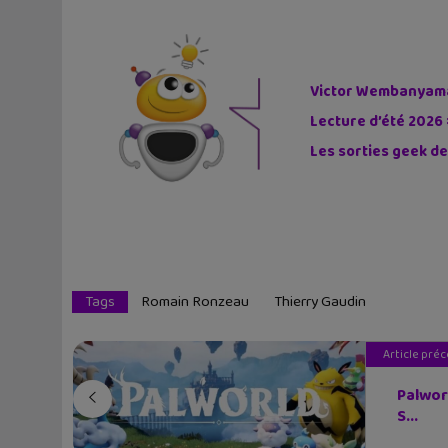
Victor Wembanyama 
Lecture d’été 2026 
Les sorties geek de
Tags
Romain Ronzeau
Thierry Gaudin
Article pré
Palworl
S...