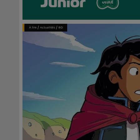
/
/
À lire
Actualités
BD