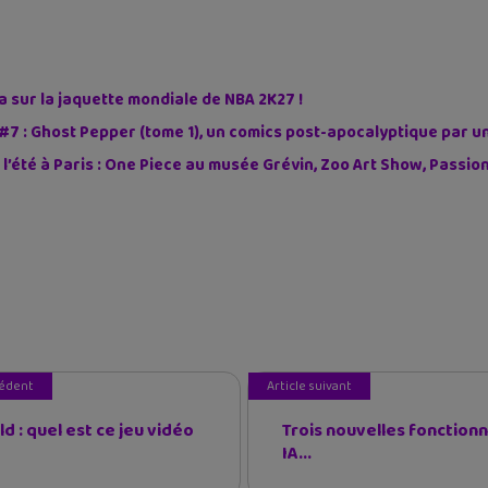
sur la jaquette mondiale de NBA 2K27 !
#7 : Ghost Pepper (tome 1), un comics post-apocalyptique par u
 l’été à Paris : One Piece au musée Grévin, Zoo Art Show, Passi
cédent
Article suivant
d : quel est ce jeu vidéo
Trois nouvelles fonctionn
IA...