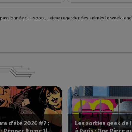
 passionnée d'E-sport. J'aime regarder des animés le week-end
re d’été 2026 #7 :
Les sorties geek de l
t Pepper (tome 1),
à Paris : One Piece a