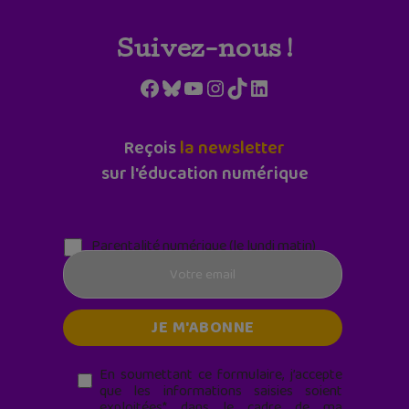
Suivez-nous !
Facebook
Bluesky
YouTube
Instagram
TikTok
LinkedIn
Reçois
la newsletter
sur l'éducation numérique
Parentalité numérique (le lundi matin)
En soumettant ce formulaire, j’accepte
que les informations saisies soient
exploitées* dans le cadre de ma