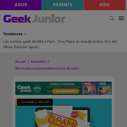
ADOS
PARENTS
KIDS
Tendances
Les sorties geek de l’été à Paris : One Piece au musée Grévin, Zoo Art
Show, Passion Japon…
Accueil
Actualités
Gère ta messagerie email en toute sécurité !
/
Actualités
Sécurité