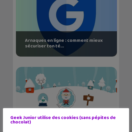
Arnaques en ligne : comment mieux
sécuriser ton té...
Geek Junior utilise des cookies (sans pépites de
chocolat)
Un Noël plein de magie et de philo sur