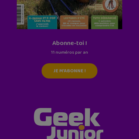
Abonne-toi !
11 numéros par an
JE M'ABONNE !