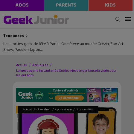
ADOS
PARENTS
KIDS
Tendances
Les sorties geek de l’été à Paris : One Piece au musée Grévin, Zoo Art
Show, Passion Japon…
Accueil
Actualités
La messagerie instantanée Xooloo Messenger lance la vidéo pour
les enfants
/
/
/
Actualités
Android
Applications
iPhone - iPad