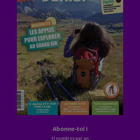
Abonne-toi !
11 numéros par an