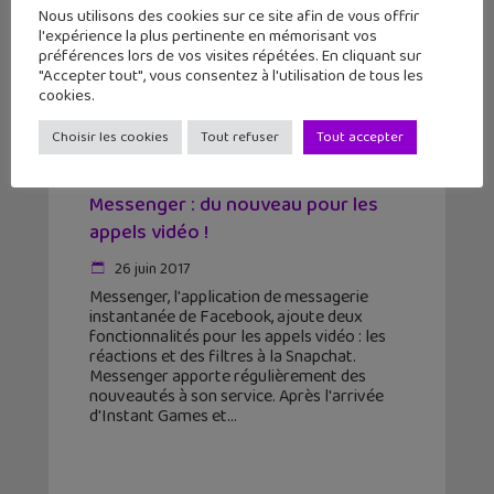
Nous utilisons des cookies sur ce site afin de vous offrir
l'expérience la plus pertinente en mémorisant vos
préférences lors de vos visites répétées. En cliquant sur
"Accepter tout", vous consentez à l'utilisation de tous les
cookies.
Choisir les cookies
Tout refuser
Tout accepter
Messenger : du nouveau pour les
appels vidéo !
26 juin 2017
Messenger, l'application de messagerie
instantanée de Facebook, ajoute deux
fonctionnalités pour les appels vidéo : les
réactions et des filtres à la Snapchat.
Messenger apporte régulièrement des
nouveautés à son service. Après l'arrivée
d'Instant Games et