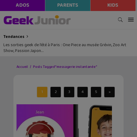
ADOS
PARENTS
KIDS
Tendances
Les sorties geek de l’été à Paris : One Piece au musée Grévin, Zoo Art
Show, Passion Japon…
Accueil
Posts Tagged "messagerie instantanée"
1
2
3
4
5
»