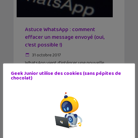
Astuce WhatsApp : comment
effacer un message envoyé (oui,
c’est possible !)
31 octobre 2017
WhatsApp vient d'intégrer une nouvelle
fonctionnalité qui va faire beaucoup
Geek Junior utilise des cookies (sans pépites de
d'heureux : la possibilité d'annuler l’envoi
chocolat)
d’un message avant qu’il ne soit remis à son
destinataire. Concrètement, tu disposes de
7 minutes après l'envoi de ton