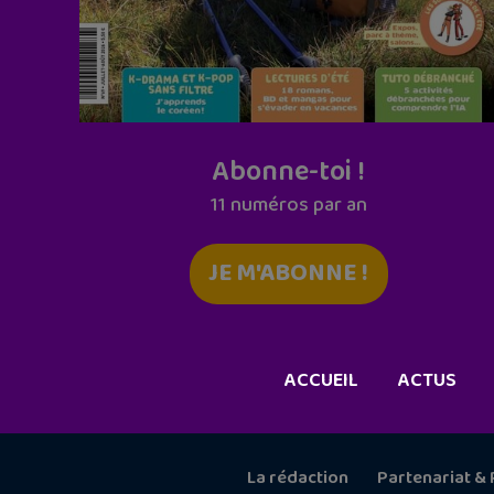
Abonne-toi !
11 numéros par an
JE M'ABONNE !
ACCUEIL
ACTUS
La rédaction
Partenariat & 