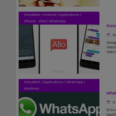
Actualités
/
Android
/
Applications
/
iPhone - iPad
/
WhatsApp
Goog
19
Googl
mess
marc
Actualités
/
Applications
/
WhatsApp
/
Windows
What
11
Si tu
appli