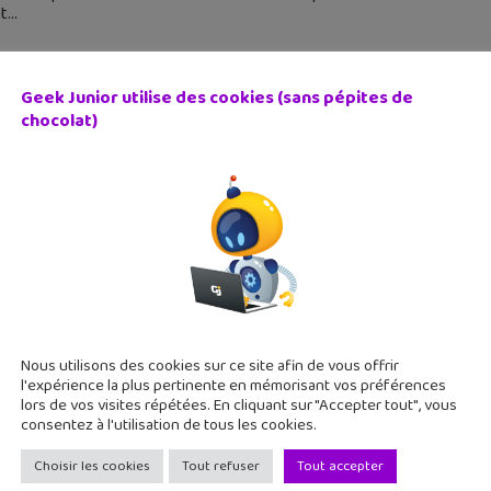
t
Geek Junior utilise des cookies (sans pépites de
chocolat)
book Messenger sort une application Windows 10
 avril 2016
application Facebook Messenger est essentiellement utilisée sur 
pplication Windows 10 vient de sortir ! [ Geek Junior est aussi
Nous utilisons des cookies sur ce site afin de vous offrir
l'expérience la plus pertinente en mémorisant vos préférences
lors de vos visites répétées. En cliquant sur "Accepter tout", vous
consentez à l'utilisation de tous les cookies.
Choisir les cookies
Tout refuser
Tout accepter
book Messenger : voici les 3 prochaines nouveautés