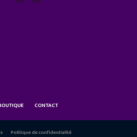
site web
geekjunior.fr/informations-
cookies/
BOUTIQUE
CONTACT
es
Politique de confidentialité