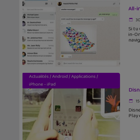
All-
30
Si t
in-On
navi
Actualités
/
Android
/
Applications
/
iPhone - iPad
Disn
15
Disne
Play 