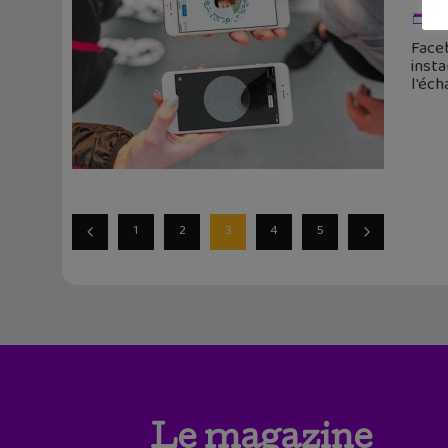
12
Face
insta
l'éc
1
2
3
4
5
Le magazine