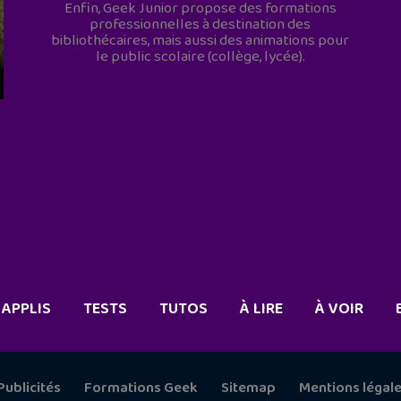
Enfin, Geek Junior propose des formations
professionnelles à destination des
bibliothécaires, mais aussi des animations pour
le public scolaire (collège, lycée).
APPLIS
TESTS
TUTOS
À LIRE
À VOIR
Publicités
Formations Geek
Sitemap
Mentions légal