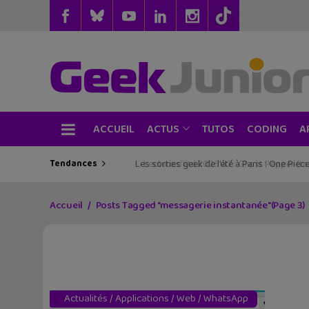
ACCUEIL
TUTOS
CODING
ACTUS
A
Tendances
Les sorties geek de l’été à Paris : One Pie
Accueil
Posts Tagged "messagerie instantanée"
(Page 3)
Actualités
/
Applications
/
Web
/
WhatsApp