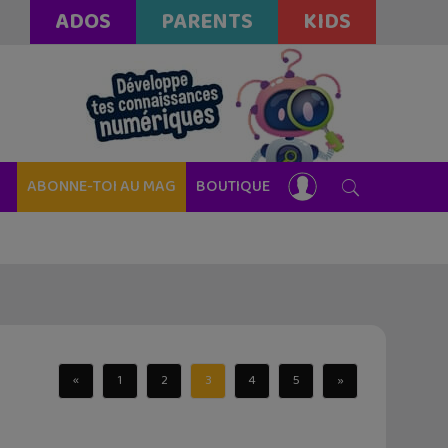
ADOS
PARENTS
KIDS
ABONNE-TOI AU MAG
BOUTIQUE
«
1
2
3
4
5
»