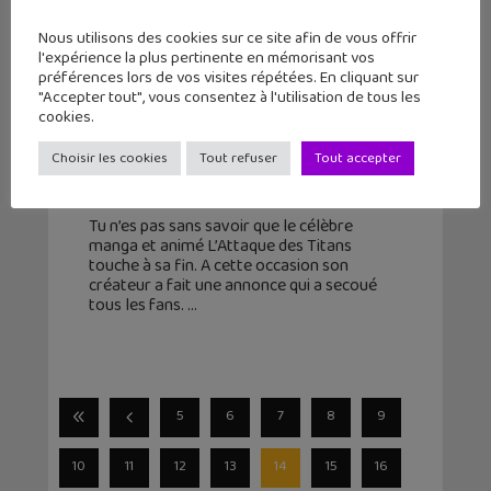
Nous utilisons des cookies sur ce site afin de vous offrir
l'expérience la plus pertinente en mémorisant vos
préférences lors de vos visites répétées. En cliquant sur
"Accepter tout", vous consentez à l'utilisation de tous les
cookies.
Une triste nouvelle pour les fans de
Choisir les cookies
Tout refuser
Tout accepter
L’Attaque des Titans
27 janvier 2023
Tu n’es pas sans savoir que le célèbre
manga et animé L’Attaque des Titans
touche à sa fin. A cette occasion son
créateur a fait une annonce qui a secoué
tous les fans.
5
6
7
8
9
10
11
12
13
14
15
16