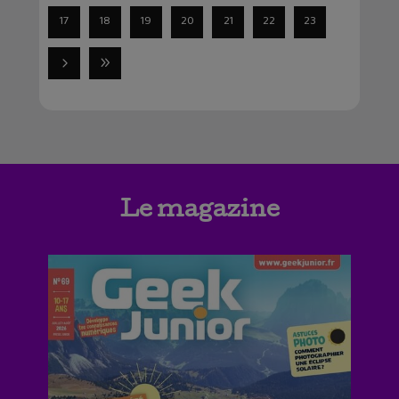
17
18
19
20
21
22
23
Le magazine