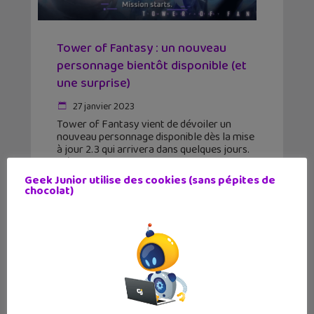
Tower of Fantasy : un nouveau
personnage bientôt disponible (et
une surprise)
27 janvier 2023
Tower of Fantasy vient de dévoiler un
nouveau personnage disponible dès la mise
à jour 2.3 qui arrivera dans quelques jours.
Découvre la bande-annonce !
Geek Junior utilise des cookies (sans pépites de
chocolat)