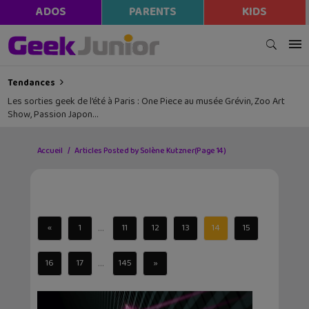
ADOS
PARENTS
KIDS
Tendances
Les sorties geek de l’été à Paris : One Piece au musée Grévin, Zoo Art
Show, Passion Japon…
Accueil
Articles Posted by Solène Kutzner
(Page 14)
...
«
1
11
12
13
14
15
...
16
17
145
»