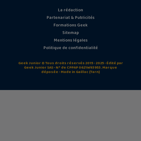
La rédaction
Partenariat & Publicités
Formations Geek
Sitemap
Mentions légales
Politique de confidentialité
Geek Junior © Tous droits réservés 2015 - 2025 - Édité par
Geek Junior SAS - N° de CPPAP 0621W93953. Marque
déposée - Made in Gaillac (Tarn)