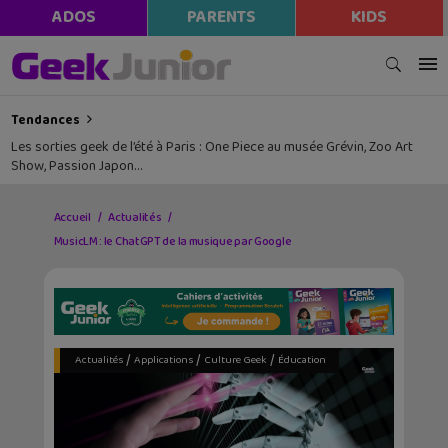
ADOS
PARENTS
KIDS
Tendances
Les sorties geek de l’été à Paris : One Piece au musée Grévin, Zoo Art
Show, Passion Japon…
Accueil
Actualités
MusicLM : le ChatGPT de la musique par Google
/
/
/
Actualités
Applications
Culture Geek
Éducation