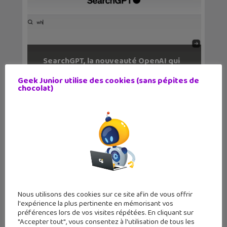
SearchGPT, la nouveauté OpenAI qui
veut faire de l...
Geek Junior utilise des cookies (sans pépites de
chocolat)
Nous utilisons des cookies sur ce site afin de vous offrir
l'expérience la plus pertinente en mémorisant vos
Comment dialoguer avec ChatGPT et
préférences lors de vos visites répétées. En cliquant sur
les IA générativ...
"Accepter tout", vous consentez à l'utilisation de tous les