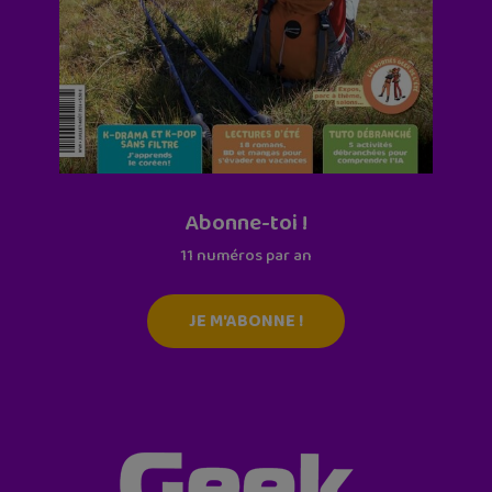
Abonne-toi !
11 numéros par an
JE M'ABONNE !