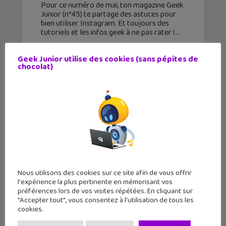
Pour ce numéro de mai, ton magazine Geek
Junior (n°45) te partage des astuces pour
bien utiliser Instagram. Et toujours des
tutoriels et les infos geek à ne pas rater !
Geek Junior utilise des cookies (sans pépites de
chocolat)
Nous utilisons des cookies sur ce site afin de vous offrir
l'expérience la plus pertinente en mémorisant vos
préférences lors de vos visites répétées. En cliquant sur
"Accepter tout", vous consentez à l'utilisation de tous les
ChatGPT va utiliser des articles du
cookies.
quotidien Le Monde pour ses