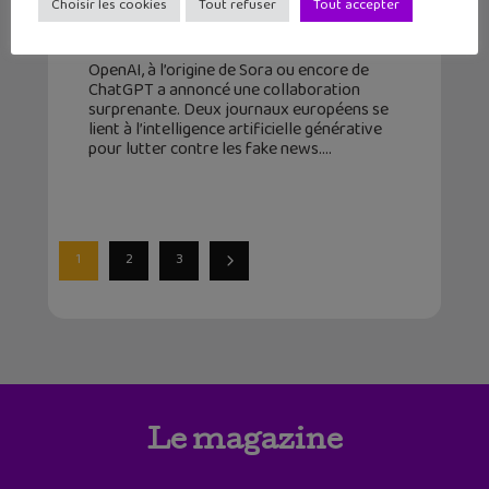
réponses
Choisir les cookies
Tout refuser
Tout accepter
20 mars 2024
OpenAI, à l’origine de Sora ou encore de
ChatGPT a annoncé une collaboration
surprenante. Deux journaux européens se
lient à l’intelligence artificielle générative
pour lutter contre les fake news.
1
2
3
Le magazine