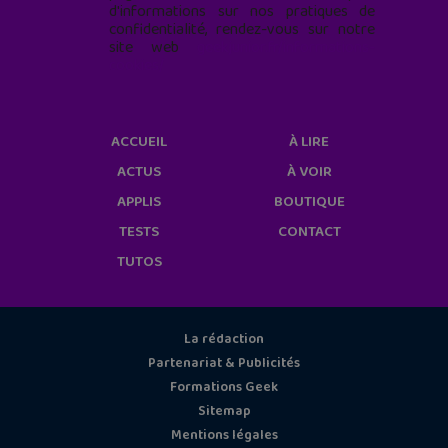
d'informations sur nos pratiques de
confidentialité, rendez-vous sur notre
site web
geekjunior.fr/informations-
cookies/
ACCUEIL
À LIRE
ACTUS
À VOIR
APPLIS
BOUTIQUE
TESTS
CONTACT
TUTOS
La rédaction
Partenariat & Publicités
Formations Geek
Sitemap
Mentions légales