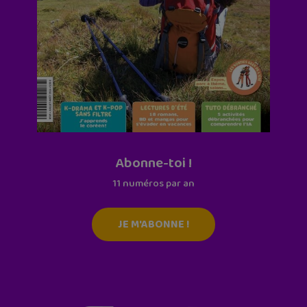
Abonne-toi !
11 numéros par an
JE M'ABONNE !