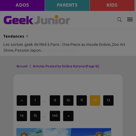
ADOS
PARENTS
KIDS
Tendances
Les sorties geek de l’été à Paris : One Piece au musée Grévin, Zoo Art
Show, Passion Japon…
Accueil
Articles Posted by Solène Kutzner
(Page 12)
...
«
1
9
10
11
12
13
...
14
15
145
»