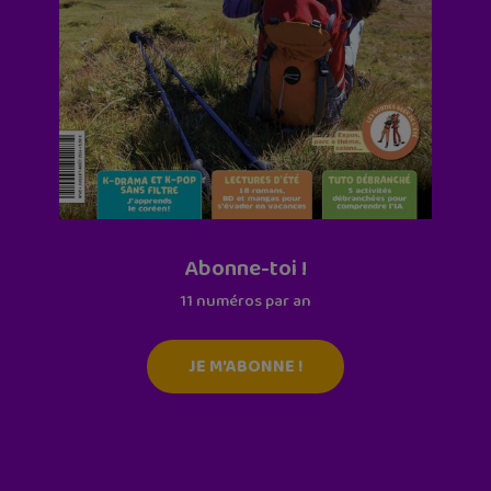
Abonne-toi !
11 numéros par an
JE M'ABONNE !