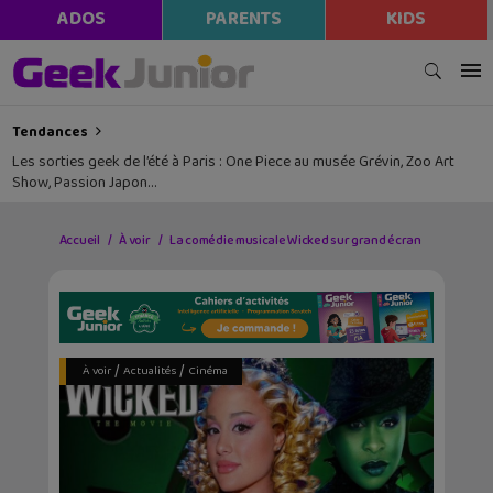
ADOS
PARENTS
KIDS
Tendances
Les sorties geek de l’été à Paris : One Piece au musée Grévin, Zoo Art
Show, Passion Japon…
Accueil
À voir
La comédie musicale Wicked sur grand écran
/
/
À voir
Actualités
Cinéma