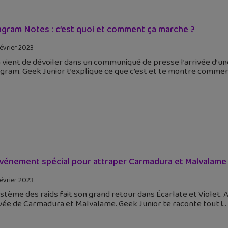
agram Notes : c’est quoi et comment ça marche ?
février 2023
vient de dévoiler dans un communiqué de presse l’arrivée d’une
gram. Geek Junior t’explique ce que c’est et te montre commen
vénement spécial pour attraper Carmadura et Malvalame d
février 2023
stème des raids fait son grand retour dans Écarlate et Violet. A
ivée de Carmadura et Malvalame. Geek Junior te raconte tout !