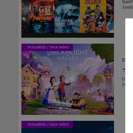
Netfl
Junio
Actualités
/
Jeux video
Disn
31
Dével
trois
Actualités
/
Jeux video