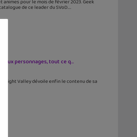
et animes pour le mois de février 2023. Geek
e catalogue de ce leader du SVoD.
veaux personnages, tout ce q...
mlight Valley dévoile enfin le contenu de sa