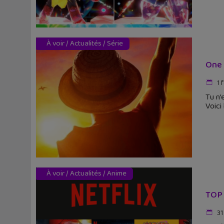
À voir
/
Actualités
/
Série
One 
1 
Tu n’
Voici
À voir
/
Actualités
/
Anime
TOP 
31