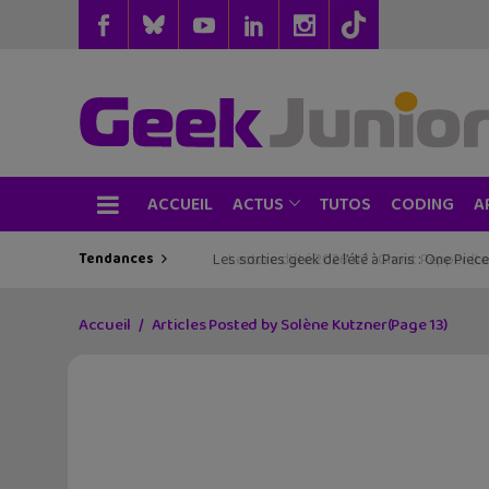
ACCUEIL
TUTOS
CODING
ACTUS
A
Tendances
Les sorties geek de l’été à Paris : One Pie
Accueil
Articles Posted by Solène Kutzner
(Page 13)