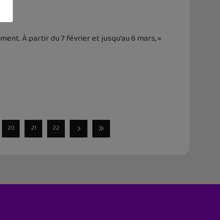
s ?
ment. À partir du 7 février et jusqu’au 6 mars, «
20
21
22