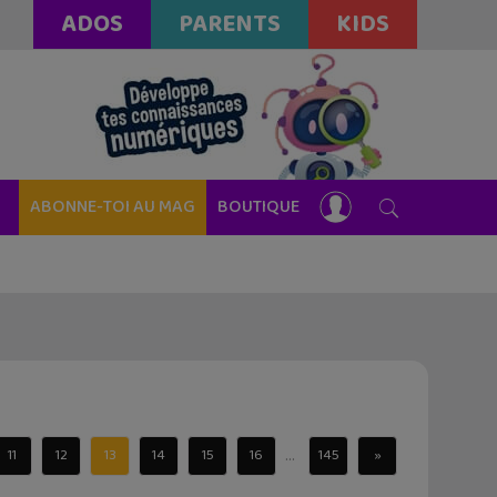
ADOS
PARENTS
KIDS
ABONNE-TOI AU MAG
BOUTIQUE
...
11
12
13
14
15
16
145
»