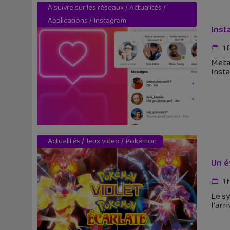
À suivre sur les réseaux
/
Actualités
/
Applications
/
Instagram
Inst
1 
Meta 
Insta
Actualités
/
Jeux video
/
Pokémon
Un é
1 
Le sy
l'arr