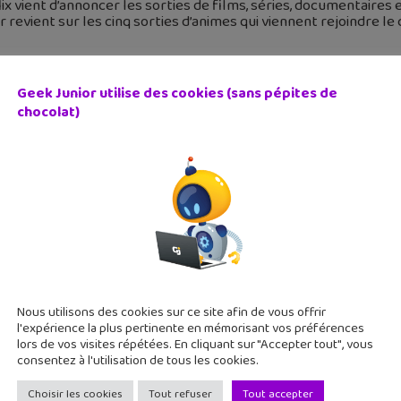
ix vient d’annoncer les sorties de films, séries, documentaires 
r revient sur les cinq sorties d’animes qui viennent rejoindre l
Geek Junior utilise des cookies (sans pépites de
chocolat)
ey Dreamlight Valley : troisième mise à jour gratuite, nou
 janvier 2023
oppé par Gameloft et édité par Disney Interactive, Disney Drea
ième mise à jour. Geek Junior t’en parle un peu plus.
Nous utilisons des cookies sur ce site afin de vous offrir
l'expérience la plus pertinente en mémorisant vos préférences
lors de vos visites répétées. En cliquant sur "Accepter tout", vous
consentez à l'utilisation de tous les cookies.
Choisir les cookies
Tout refuser
Tout accepter