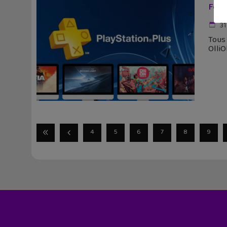
Févr
31
Tous 
OlliO
4
5
6
7
8
9