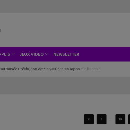
NEWSLETTER
PPLIS
JEUX VIDEO
ce au musée Grévin, Zoo Art Show, Passion Japon…
...
«
1
10