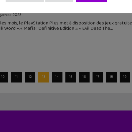
ier 2023 : quels sont les 4 jeux offerts du PlayStation Plu
 janvier 2023
les mois, le PlayStation Plus met à disposition des jeux gratuite
lli Word », « Mafia : Definitive Edition », « Evil Dead The
10
11
12
13
14
15
16
17
18
19