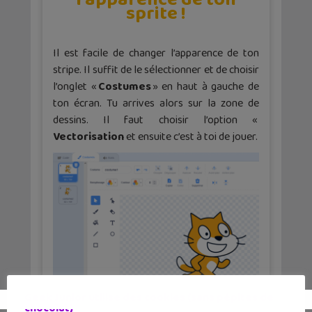
sprite !
Il est facile de changer l’apparence de ton
stripe. Il suffit de le sélectionner et de choisir
l’onglet «
Costumes
» en haut à gauche de
ton écran. Tu arrives alors sur la zone de
dessins. Il faut choisir l’option «
Vectorisation
et ensuite c’est à toi de jouer.
Geek Junior utilise des cookies (sans pépites de
chocolat)