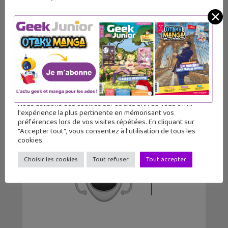
✕
À lire aussi
:
Comment
créer des animations
qui
parlent dans Scratch ?
Le pense-bête des
blocs de codage
de Scratch
Nous utilisons des cookies sur ce site afin de vous offrir
l'expérience la plus pertinente en mémorisant vos
préférences lors de vos visites répétées. En cliquant sur
"Accepter tout", vous consentez à l'utilisation de tous les
cookies.
Choisir les cookies
Tout refuser
Tout accepter