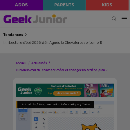
modal-check
ADOS
PARENTS
KIDS
Tendances
Le numéro d’été Geek Junior vient de sortir !
Accueil
Actualités
Tutoriel Scratch : comment créer et changer un arrière-plan ?
/
/
Actualités
Programmation informatique
Tutos