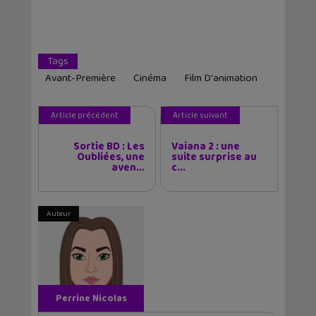
Tags
Avant-Première
Cinéma
Film D'animation
Article précédent
Article suivant
Sortie BD : Les
Vaiana 2 : une
Oubliées, une
suite surprise au
aven...
c...
Auteur
Perrine Nicolas