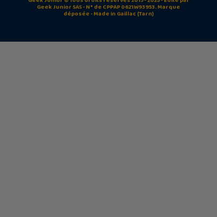
Geek Junior © Tous droits réservés 2015 - 2025 - Édité par
Geek Junior SAS - N° de CPPAP 0621W93953. Marque
déposée - Made in Gaillac (Tarn)