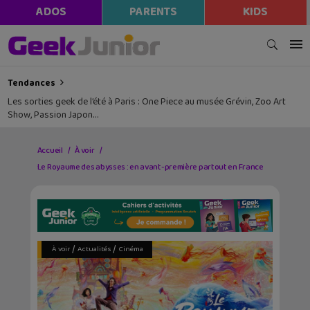
ADOS
PARENTS
KIDS
Tendances
Les sorties geek de l’été à Paris : One Piece au musée Grévin, Zoo Art
Show, Passion Japon…
Accueil
À voir
Le Royaume des abysses : en avant-première partout en France
/
/
À voir
Actualités
Cinéma