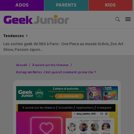
ADOS
PARENTS
KIDS
Tendances
Les sorties geek de l’été à Paris : One Piece au musée Grévin, Zoo Art
Show, Passion Japon…
Accueil
À suivre sur les réseaux
Instagram Notes : c’est quoi et comment ça marche ?
/
/
/
À suivre sur les réseaux
Actualités
Applications
Instagram