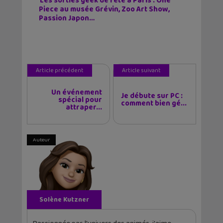
Les sorties geek de l’été à Paris : One
Piece au musée Grévin, Zoo Art Show,
Passion Japon…
Article précédent
Article suivant
Un événement
Je débute sur PC :
spécial pour
comment bien gé...
attraper...
Auteur
Solène Kutzner